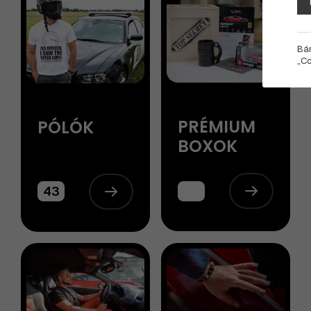
Bár
„Co
PRÉMIUM
PÓLÓK
BOXOK
43