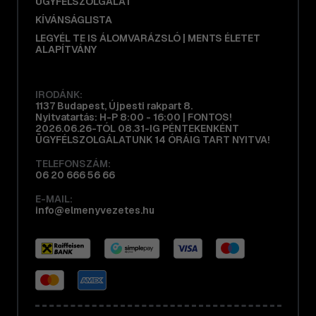
ÜGYFÉLSZOLGÁLAT
KÍVÁNSÁGLISTA
LEGYÉL TE IS ÁLOMVARÁZSLÓ | MENTS ÉLETET
ALAPÍTVÁNY
IRODÁNK:
1137 Budapest, Újpesti rakpart 8.
Nyitvatartás: H-P 8:00 - 16:00 | FONTOS!
2026.06.26-TÓL 08.31-IG PÉNTEKENKÉNT
ÜGYFÉLSZOLGÁLATUNK 14 ÓRÁIG TART NYITVA!
TELEFONSZÁM:
06 20 666 56 66
E-MAIL:
info@elmenyvezetes.hu