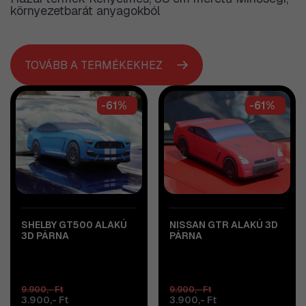
környezetbarát anyagokból
TOVÁBB A TERMÉKEKHEZ
-61%
-61%
SHELBY GT500 ALAKÚ
NISSAN GTR ALAKÚ 3D
3D PÁRNA
PÁRNA
9.900,- Ft
9.900,- Ft
3.900,- Ft
3.900,- Ft