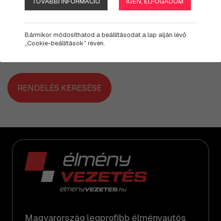
TOVÁBBI INFORMÁCIÓ
IGEN, ELFOGADOM
RENDELÉS AZONOSÍTÓ
*
Bármikor módosíthatod a beállításodat a lap alján lévő
„Cookie-beállítások” révén.
RENDELÉS KERESÉSE
Magyarország legprofibb élményautós