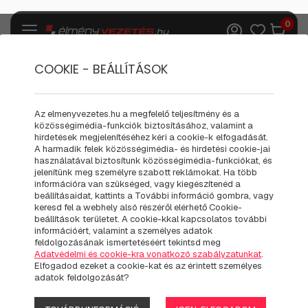
0
COOKIE - BEÁLLÍTÁSOK
ELÁLLÁS
Az elmenyvezetes.hu a megfelelő teljesítmény és a
közösségimédia-funkciók biztosításához, valamint a
hirdetések megjelenítéséhez kéri a cookie-k elfogadását.
A harmadik felek közösségimédia- és hirdetési cookie-jai
Kérjük, pontosan töltse ki az alábbi űrlapot, mert a
használatával biztosítunk közösségimédia-funkciókat, és
jelenítünk meg személyre szabott reklámokat. Ha több
kapcsolattartás a megadott információk szerint történik.
információra van szükséged, vagy kiegészítenéd a
beállításaidat, kattints a További információ gombra, vagy
NÉV
*
keresd fel a webhely alsó részéről elérhető Cookie-
beállítások területet. A cookie-kkal kapcsolatos további
információért, valamint a személyes adatok
feldolgozásának ismertetéséért tekintsd meg
Adatvédelmi és cookie-kra vonatkozó szabályzatunkat
.
Elfogadod ezeket a cookie-kat és az érintett személyes
VÁSÁRLÁSNÁL HASZNÁLT E-MAIL CÍM
*
adatok feldolgozását?