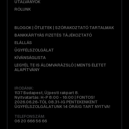
UTALVÁNYOK
RÓLUNK
BLOGOK | ÖTLETEK | SZÓRAKOZTATÓ TARTALMAK
BANKKÁRTYÁS FIZETÉS TÁJÉKOZTATÓ
ELÁLLÁS
ÜGYFÉLSZOLGÁLAT
KÍVÁNSÁGLISTA
LEGYÉL TE IS ÁLOMVARÁZSLÓ | MENTS ÉLETET
ALAPÍTVÁNY
IRODÁNK:
1137 Budapest, Újpesti rakpart 8.
Nyitvatartás: H-P 8:00 - 16:00 | FONTOS!
2026.06.26-TÓL 08.31-IG PÉNTEKENKÉNT
ÜGYFÉLSZOLGÁLATUNK 14 ÓRÁIG TART NYITVA!
TELEFONSZÁM:
06 20 666 56 66