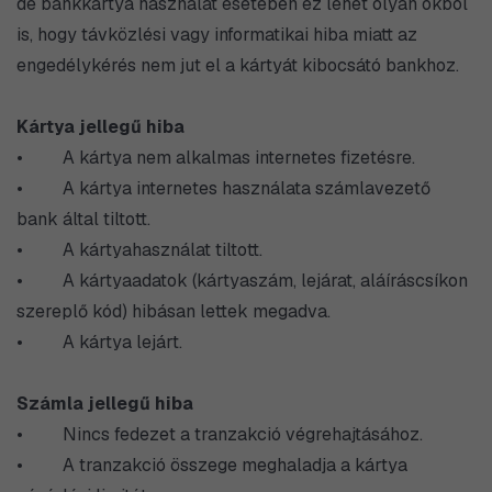
de bankkártya használat esetében ez lehet olyan okból
is, hogy távközlési vagy informatikai hiba miatt az
engedélykérés nem jut el a kártyát kibocsátó bankhoz.
Kártya jellegű hiba
• A kártya nem alkalmas internetes fizetésre.
• A kártya internetes használata számlavezető
bank által tiltott.
• A kártyahasználat tiltott.
• A kártyaadatok (kártyaszám, lejárat, aláíráscsíkon
szereplő kód) hibásan lettek megadva.
• A kártya lejárt.
Számla jellegű hiba
• Nincs fedezet a tranzakció végrehajtásához.
• A tranzakció összege meghaladja a kártya