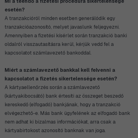
Mi a teendő a fizetési procedúra sikertelensége
esetén?
A tranzakcióról minden esetben generálódik egy
tranzakcióazonosító, melyet javaslunk feljegyezni.
Amennyiben a fizetési kísérlet során tranzakció banki
oldalról visszautasításra kerül, kérjük vedd fel a
kapcsolatot számlavezető bankoddal.
Miért a számlavezető bankkal kell felvenni a
kapcsolatot a fizetés sikertelensége esetén?
A kártyaellenőrzés során a számlavezető
(kártyakibocsátó) bank értesíti az összeget beszedő
kereskedő (elfogadó) bankjának, hogy a tranzakció
elvégezhető-e. Más bank ügyfelének az elfogadó bank
nem adhat ki bizalmas információkat, arra csak a
kártyabirtokost azonosító banknak van joga.