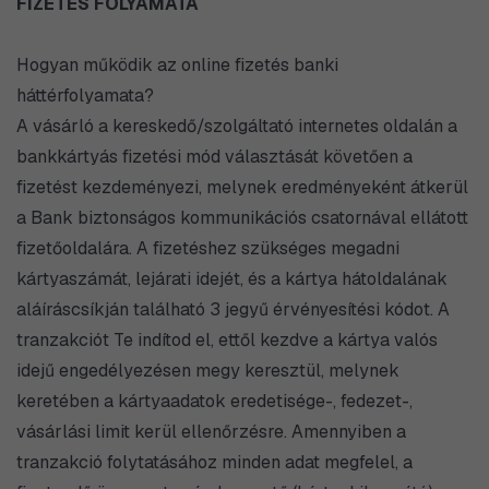
FIZETÉS FOLYAMATA
Hogyan működik az online fizetés banki
háttérfolyamata?
A vásárló a kereskedő/szolgáltató internetes oldalán a
bankkártyás fizetési mód választását követően a
fizetést kezdeményezi, melynek eredményeként átkerül
a Bank biztonságos kommunikációs csatornával ellátott
fizetőoldalára. A fizetéshez szükséges megadni
kártyaszámát, lejárati idejét, és a kártya hátoldalának
aláíráscsíkján található 3 jegyű érvényesítési kódot. A
tranzakciót Te indítod el, ettől kezdve a kártya valós
idejű engedélyezésen megy keresztül, melynek
keretében a kártyaadatok eredetisége-, fedezet-,
vásárlási limit kerül ellenőrzésre. Amennyiben a
tranzakció folytatásához minden adat megfelel, a