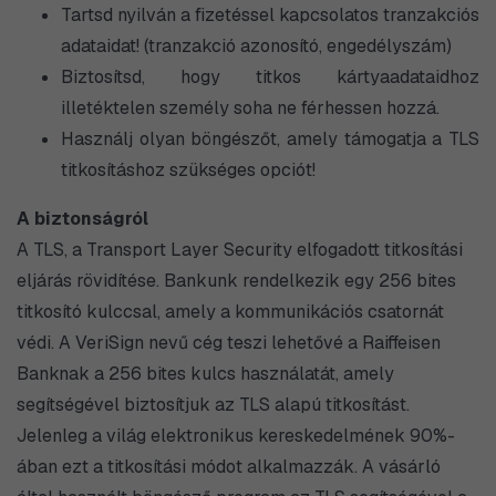
Tartsd nyilván a fizetéssel kapcsolatos tranzakciós
adataidat! (tranzakció azonosító, engedélyszám)
Biztosítsd, hogy titkos kártyaadataidhoz
illetéktelen személy soha ne férhessen hozzá.
Használj olyan böngészőt, amely támogatja a TLS
titkosításhoz szükséges opciót!
A biztonságról
A TLS, a Transport Layer Security elfogadott titkosítási
eljárás rövidítése. Bankunk rendelkezik egy 256 bites
titkosító kulccsal, amely a kommunikációs csatornát
védi. A VeriSign nevű cég teszi lehetővé a Raiffeisen
Banknak a 256 bites kulcs használatát, amely
segítségével biztosítjuk az TLS alapú titkosítást.
Jelenleg a világ elektronikus kereskedelmének 90%-
ában ezt a titkosítási módot alkalmazzák. A vásárló