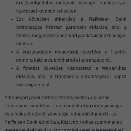
árut/szolgáltatás melynek összegét bankkártyás
fizetéssel kívánod teljesíteni.
Ezt követően átkerülsz a Raiffeisen Bank
biztonságos fizetést garantáló oldalára, ahol a
fizetés megkezdéséhez kártyaadataidat szükséges
kitölteni.
A kártyaadatok megadását követően a Fizetés
gombra kattintva indíthatod el a tranzakciót.
A fizetést követően visszatérsz a Webáruház
oldalára, ahol a tranzakció eredményéről kapsz
visszaigazolást.
A bankkártyával történő fizetés esetén a sikeres
tranzakciót követően – ez a bankkártya érvényessége
és a fedezet ellenőrzése utáni elfogadást jelenti –, a
Raiffeisen Bank elindítja a Kártyabirtokos számlájának
megterhelését az áru vagy szolgáltatás ellenértékével.