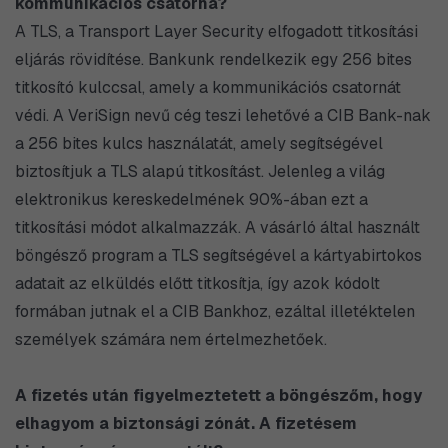
kommunikációs csatorna?
A TLS, a Transport Layer Security elfogadott titkosítási
eljárás rövidítése. Bankunk rendelkezik egy 256 bites
titkosító kulccsal, amely a kommunikációs csatornát
védi. A VeriSign nevű cég teszi lehetővé a CIB Bank-nak
a 256 bites kulcs használatát, amely segítségével
biztosítjuk a TLS alapú titkosítást. Jelenleg a világ
elektronikus kereskedelmének 90%-ában ezt a
titkosítási módot alkalmazzák. A vásárló által használt
böngésző program a TLS segítségével a kártyabirtokos
adatait az elküldés előtt titkosítja, így azok kódolt
formában jutnak el a CIB Bankhoz, ezáltal illetéktelen
személyek számára nem értelmezhetőek.
A fizetés után figyelmeztetett a böngészőm, hogy
elhagyom a biztonsági zónát. A fizetésem