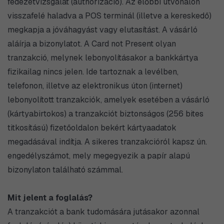
fedezetvizsgálat (authorizáció). Az előbbi útvonalon
visszafelé haladva a POS terminál (illetve a kereskedő)
megkapja a jóváhagyást vagy elutasítást. A vásárló
aláírja a bizonylatot. A Card not Present olyan
tranzakció, melynek lebonyolításakor a bankkártya
fizikailag nincs jelen. Ide tartoznak a levélben,
telefonon, illetve az elektronikus úton (internet)
lebonyolított tranzakciók, amelyek esetében a vásárló
(kártyabirtokos) a tranzakciót biztonságos (256 bites
titkosítású) fizetőoldalon bekért kártyaadatok
megadásával indítja. A sikeres tranzakcióról kapsz ún.
engedélyszámot, mely megegyezik a papír alapú
bizonylaton található számmal.
Mit jelent a foglalás?
A tranzakciót a bank tudomására jutásakor azonnal