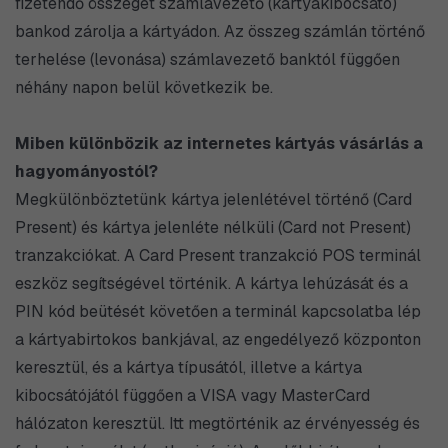
fizetendő összeget számlavezető (kártyakibocsátó)
bankod zárolja a kártyádon. Az összeg számlán történő
terhelése (levonása) számlavezető banktól függően
néhány napon belül következik be.
Miben különbözik az internetes kártyás vásárlás a
hagyományostól?
Megkülönböztetünk kártya jelenlétével történő (Card
Present) és kártya jelenléte nélküli (Card not Present)
tranzakciókat. A Card Present tranzakció POS terminál
eszköz segítségével történik. A kártya lehúzását és a
PIN kód beütését követően a terminál kapcsolatba lép
a kártyabirtokos bankjával, az engedélyező központon
keresztül, és a kártya típusától, illetve a kártya
kibocsátójától függően a VISA vagy MasterCard
hálózaton keresztül. Itt megtörténik az érvényesség és