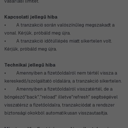
vásárlási limitét.
Kapcsolati jellegű hiba
• A tranzakció során valószínűleg megszakadt a
vonal. Kérjük, próbáld meg újra.
• A tranzakció időtúllépés miatt sikertelen volt.
Kérjük, próbáld meg újra.
Technikai jellegű hiba
• Amennyiben a fizetőoldalról nem tértél vissza a
kereskedő/szolgáltató oldalára, a tranzakció sikertelen.
• Amennyiben a fizetőoldalról visszatértél, de a
böngésző"back","reload" illetve"refresh" segítségével
visszatérsz a fizetőoldalra, tranzakciódat a rendszer
biztonsági okokból automatikusan visszautasítja.