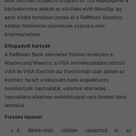
által használt böngésző program az TLS segítségével a
kártyabirtokos adatait az elküldés előtt titkosítja, így
azok kódolt formában jutnak el a Raiffeisen Bankhoz,
ezáltal illetéktelen személyek számára nem
értelmezhetőek.
Elfogadott kártyák
A Raiffeisen Bank internetes fizetési rendszere a
Mastercard/Maestro, a VISA termékcsaládba tartozó
VISA és VISA Electron (az Electronnál csak abban az
esetben, ha azt a kibocsátó bank engedélyezi)
bankkártyák használatát, valamint internetes
használatra alkalmas webkártyával való fizetést teszi
lehetővé.
Fizetés lépései
A Webáruház oldalán választod ki az