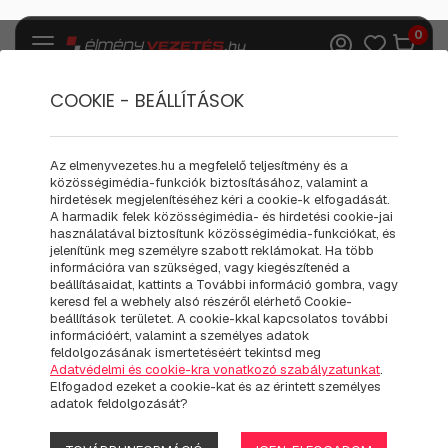
0
COOKIE - BEÁLLÍTÁSOK
BANKKÁRTYÁS
Az elmenyvezetes.hu a megfelelő teljesítmény és a
közösségimédia-funkciók biztosításához, valamint a
FIZETÉSI
hirdetések megjelenítéséhez kéri a cookie-k elfogadását.
A harmadik felek közösségimédia- és hirdetési cookie-jai
használatával biztosítunk közösségimédia-funkciókat, és
TÁJÉKOZTATÓ
jelenítünk meg személyre szabott reklámokat. Ha több
információra van szükséged, vagy kiegészítenéd a
beállításaidat, kattints a További információ gombra, vagy
keresd fel a webhely alsó részéről elérhető Cookie-
beállítások területet. A cookie-kkal kapcsolatos további
információért, valamint a személyes adatok
Webáruházunk a Raiffeisen Bank által biztosított
feldolgozásának ismertetéséért tekintsd meg
Adatvédelmi és cookie-kra vonatkozó szabályzatunkat
.
biztonságos bankkártyás fizetési megoldást nyújtja
Elfogadod ezeket a cookie-kat és az érintett személyes
vásárlóinak. A biztonságot az adatok szétválasztása
adatok feldolgozását?
alapozza meg. A Webáruház a megrendeléssel