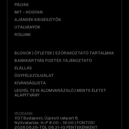
PÁLYÁK
MIT - HOGYAN
AJÁNDÉK KIEGÉSZÍTŐK
UTALVÁNYOK
RÓLUNK
BLOGOK | ÖTLETEK | SZÓRAKOZTATÓ TARTALMAK
BANKKÁRTYÁS FIZETÉS TÁJÉKOZTATÓ
ELÁLLÁS
ÜGYFÉLSZOLGÁLAT
KÍVÁNSÁGLISTA
LEGYÉL TE IS ÁLOMVARÁZSLÓ | MENTS ÉLETET
ALAPÍTVÁNY
IRODÁNK:
1137 Budapest, Újpesti rakpart 8.
Nyitvatartás: H-P 8:00 - 16:00 | FONTOS!
2026.06.26-TÓL 08.31-IG PÉNTEKENKÉNT