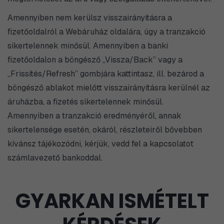
Amennyiben nem kerülsz visszairányításra a
fizetőoldalról a Webáruház oldalára, úgy a tranzakció
sikertelennek minősül. Amennyiben a banki
fizetőoldalon a böngésző „Vissza/Back” vagy a
„Frissítés/Refresh” gombjára kattintasz, ill. bezárod a
böngésző ablakot mielőtt visszairányításra kerülnél az
áruházba, a fizetés sikertelennek minősül.
Amennyiben a tranzakció eredményéről, annak
sikertelensége esetén, okáról, részleteiről bővebben
kívánsz tájékozódni, kérjük, vedd fel a kapcsolatot
számlavezető bankoddal.
GYARKAN ISMÉTELT