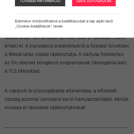
TOVÁBBI INFORMÁCIÓ
IGEN, ELFOGADOM
kapcsolatos információkat kapja meg a vásárlótól, a
Raiffeisen Bank pedig kizárólag a fizetési tranzakcióhoz
szükséges kártyaadatokat a 256 bites TLS titkosítással
Bármikor módosíthatod a beállításodat a lap alján lévő
„Cookie-beállítások” révén.
ellátott fizetőoldalon. A fizetőoldal adattartalmáról a
Webáruház nem értesül, azokat csak a Raiffeisen Bank
érheti el. A tranzakció eredményéről a fizetést követően
a Webáruház oldala tájékoztatja. A kártyás fizetéshez
az Ön internet böngésző programjának támogatnia kell
a TLS titkosítást.
A vásárolt áru/szolgáltatás ellenértéke, a kifizetett
összeg azonnal zárolásra kerül kártyaszámláján. Kérjük,
olvassa el részletes tájékoztatónkat!
-----------------------------------------------------------