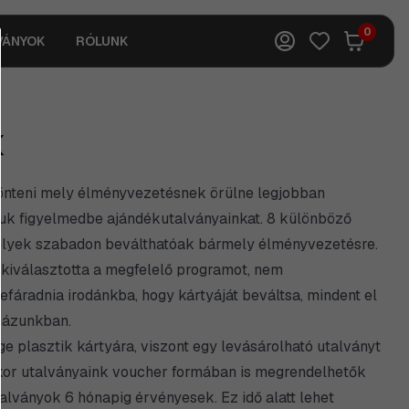
0
VÁNYOK
RÓLUNK
K
önteni mely élményvezetésnek örülne legjobban
juk figyelmedbe ajándékutalványainkat. 8 különböző
elyek szabadon beválthatóak bármely élményvezetésre.
 kiválasztotta a megfelelő programot, nem
áradnia irodánkba, hogy kártyáját beváltsa, mindent el
uházunkban.
 plasztik kártyára, viszont egy levásárolható utalványt
kkor utalványaink voucher formában is megrendelhetők
talványok 6 hónapig érvényesek. Ez idő alatt lehet