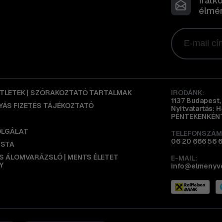
Iratk
élmén
ÖTLETEK | SZÓRAKOZTATÓ TARTALMAK
IRODÁNK:
1137 Budapest, 
ÁS FIZETÉS TÁJÉKOZTATÓ
Nyitvatartás: 
PÉNTEKENKÉNT
OLGÁLAT
TELEFONSZÁM
06 20 666 56 
ISTA
IS ÁLOMVARÁZSLÓ | MENTS ÉLETET
E-MAIL:
Y
info@elmenyv