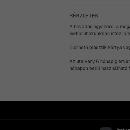
RÉSZLETEK
A beváltás egyszerű: a mega
webáruházunkban intézi a te
Elérhető plasztik kártya va
Az utalvány 6 hónapig érvén
hónapon belül használható f