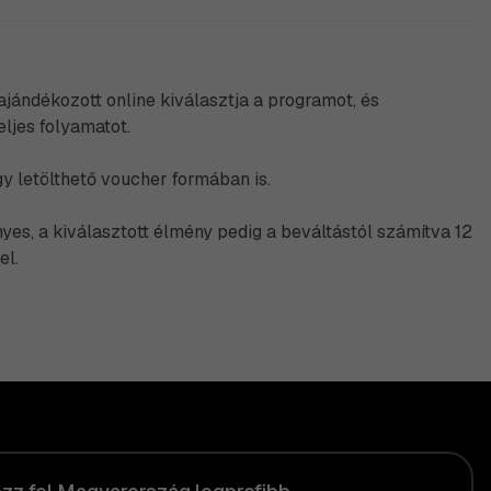
jándékozott online kiválasztja a programot, és
ljes folyamatot.
gy letölthető voucher formában is.
yes, a kiválasztott élmény pedig a beváltástól számítva 12
el.