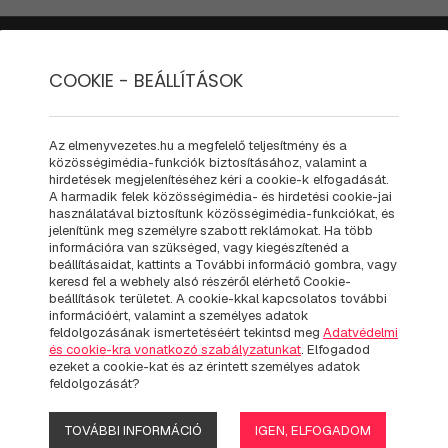
PÁLYÁK
MIT - HOGYAN
AJÁNDÉK KIEGÉSZÍTŐK
UTAL
COOKIE - BEÁLLÍTÁSOK
UTALVÁNYO
Az elmenyvezetes.hu a megfelelő teljesítmény és a
közösségimédia-funkciók biztosításához, valamint a
hirdetések megjelenítéséhez kéri a cookie-k elfogadását.
A harmadik felek közösségimédia- és hirdetési cookie-jai
Ha esetleg nem tudod eld
használatával biztosítunk közösségimédia-funkciókat, és
jelenítünk meg személyre szabott reklámokat. Ha több
ajándékozottad, úgy ajánl
információra van szükséged, vagy kiegészítenéd a
beállításaidat, kattints a További információ gombra, vagy
értékben választhatsz, m
keresd fel a webhely alsó részéről elérhető Cookie-
Miután a kártya birtokosa
beállítások területet. A cookie-kkal kapcsolatos további
információért, valamint a személyes adatok
szükséges személyesen bef
feldolgozásának ismertetéséért tekintsd meg
Adatvédelmi
és cookie-kra vonatkozó szabályzatunkat
tud intézni online webár
. Elfogadod
ezeket a cookie-kat és az érintett személyes adatok
Amennyiben nincs szüksége
feldolgozását?
szeretnél ajándékozni, a
TOVÁBBI INFORMÁCIÓ
IGEN, ELFOGADOM
letölthető formában. Az u