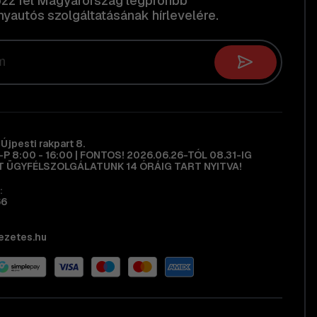
ozz fel Magyarország legprofibb
yautós szolgáltatásának hírlevelére.
Újpesti rakpart 8.
H-P 8:00 - 16:00 | FONTOS! 2026.06.26-TÓL 08.31-IG
 ÜGYFÉLSZOLGÁLATUNK 14 ÓRÁIG TART NYITVA!
:
66
ezetes.hu