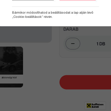
beváltani őket a kiválas
felhasználhatósági ideje a 
Bármikor módosíthatod a beállításodat a lap alján lévő
„Cookie-beállítások” révén.
DARAB
1 DB