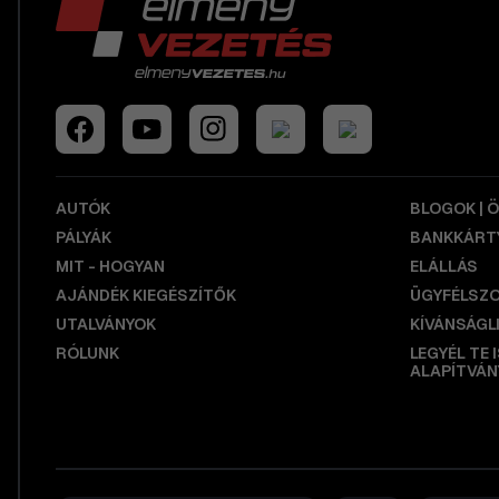
AUTÓK
BLOGOK | 
PÁLYÁK
BANKKÁRTY
MIT - HOGYAN
ELÁLLÁS
AJÁNDÉK KIEGÉSZÍTŐK
ÜGYFÉLSZ
UTALVÁNYOK
KÍVÁNSÁGL
RÓLUNK
LEGYÉL TE 
ALAPÍTVÁN