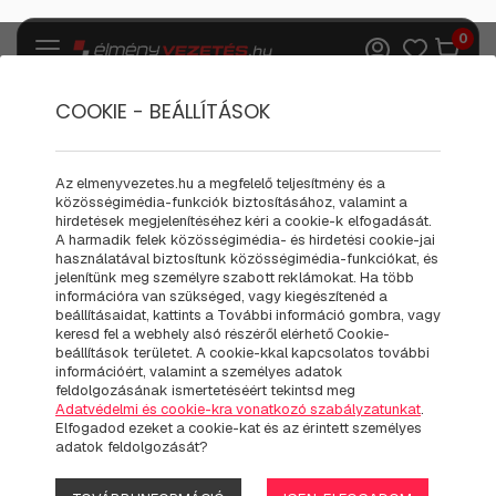
0
COOKIE - BEÁLLÍTÁSOK
ÜGYFÉLSZOLGÁLAT
Az elmenyvezetes.hu a megfelelő teljesítmény és a
közösségimédia-funkciók biztosításához, valamint a
hirdetések megjelenítéséhez kéri a cookie-k elfogadását.
A harmadik felek közösségimédia- és hirdetési cookie-jai
használatával biztosítunk közösségimédia-funkciókat, és
jelenítünk meg személyre szabott reklámokat. Ha több
információra van szükséged, vagy kiegészítenéd a
beállításaidat, kattints a További információ gombra, vagy
keresd fel a webhely alsó részéről elérhető Cookie-
beállítások területet. A cookie-kkal kapcsolatos további
információért, valamint a személyes adatok
feldolgozásának ismertetéséért tekintsd meg
Adatvédelmi és cookie-kra vonatkozó szabályzatunkat
.
Elfogadod ezeket a cookie-kat és az érintett személyes
adatok feldolgozását?