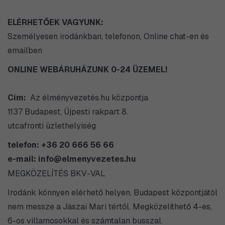
ELÉRHETŐEK VAGYUNK:
Személyesen irodánkban, telefonon, Online chat-en és
emailben
ONLINE WEBÁRUHÁZUNK 0-24 ÜZEMEL!
Cím:
Az élményvezetés.hu központja
1137 Budapest, Újpesti rakpart 8.
utcafronti üzlethelyiség
telefon: +36 20 666 56 66
e-mail: info@elmenyvezetes.hu
MEGKÖZELÍTÉS BKV-VAL
Irodánk könnyen elérhető helyen, Budapest központjától
nem messze a Jászai Mari tértől. Megközelíthető 4-es,
6-os villamosokkal és számtalan busszal.