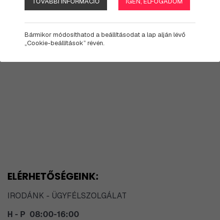
TOVÁBBI INFORMÁCIÓ
IGEN, ELFOGADOM
Bármikor módosíthatod a beállításodat a lap alján lévő
„Cookie-beállítások” révén.
ELÉRHETŐSÉGEINK:
IRODÁNK - ÜGYFÉLSZOLGÁLAT
H - P
08:00-16:00