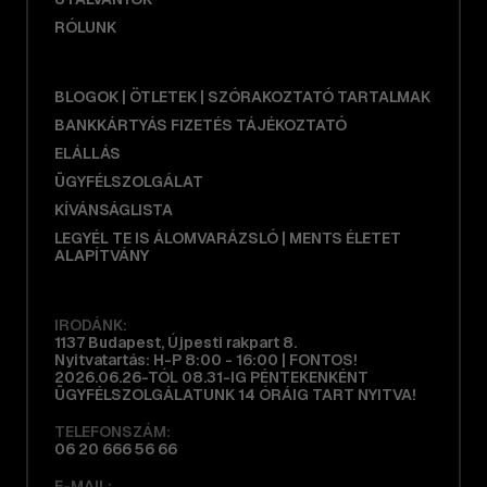
RÓLUNK
BLOGOK | ÖTLETEK | SZÓRAKOZTATÓ TARTALMAK
BANKKÁRTYÁS FIZETÉS TÁJÉKOZTATÓ
ELÁLLÁS
ÜGYFÉLSZOLGÁLAT
KÍVÁNSÁGLISTA
LEGYÉL TE IS ÁLOMVARÁZSLÓ | MENTS ÉLETET
ALAPÍTVÁNY
IRODÁNK:
1137 Budapest, Újpesti rakpart 8.
Nyitvatartás: H-P 8:00 - 16:00 | FONTOS!
2026.06.26-TÓL 08.31-IG PÉNTEKENKÉNT
ÜGYFÉLSZOLGÁLATUNK 14 ÓRÁIG TART NYITVA!
TELEFONSZÁM:
06 20 666 56 66
E-MAIL: