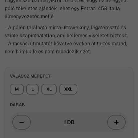
Legyen szó bármelyikről, az biztos, hogy ez az egyedi
póló tökéletes ajándék lehet egy Ferrari 458 Italia
élményvezetés mellé.
- A pólón található minta ultravékony, légáteresztő és
szinte kitapinthatatlan, ami kellemes viseletet biztosít.
- A mosási útmutatót követve éveken át tartós marad,
nem hámlik le és nem repedezik szét.
VÁLASSZ MÉRETET
M
L
XL
XXL
DARAB
1 DB