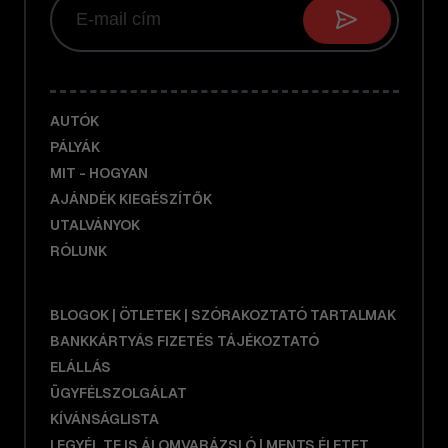
AUTÓK
PÁLYÁK
MIT - HOGYAN
AJÁNDÉK KIEGÉSZÍTŐK
UTALVÁNYOK
RÓLUNK
BLOGOK | ÖTLETEK | SZÓRAKOZTATÓ TARTALMAK
BANKKÁRTYÁS FIZETÉS TÁJÉKOZTATÓ
ELÁLLÁS
ÜGYFÉLSZOLGÁLAT
KÍVÁNSÁGLISTA
LEGYÉL TE IS ÁLOMVARÁZSLÓ | MENTS ÉLETET