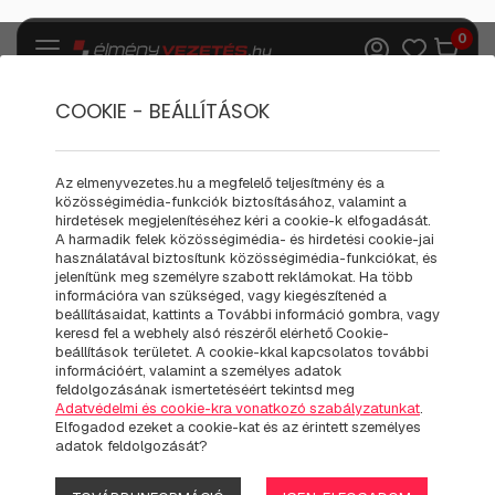
0
COOKIE - BEÁLLÍTÁSOK
Ajándék kiegészítők
Pólók
Az elmenyvezetes.hu a megfelelő teljesítmény és a
közösségimédia-funkciók biztosításához, valamint a
BORN TO DRIVE A FERRARI
hirdetések megjelenítéséhez kéri a cookie-k elfogadását.
A harmadik felek közösségimédia- és hirdetési cookie-jai
458 ITALIA
használatával biztosítunk közösségimédia-funkciókat, és
jelenítünk meg személyre szabott reklámokat. Ha több
információra van szükséged, vagy kiegészítenéd a
beállításaidat, kattints a További információ gombra, vagy
keresd fel a webhely alsó részéről elérhető Cookie-
beállítások területet. A cookie-kkal kapcsolatos további
információért, valamint a személyes adatok
feldolgozásának ismertetéséért tekintsd meg
Adatvédelmi és cookie-kra vonatkozó szabályzatunkat
.
Elfogadod ezeket a cookie-kat és az érintett személyes
adatok feldolgozását?