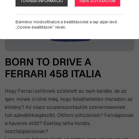
TOVÁBBI INFORMÁCIÓ
IGEN, ELFOGADOM
Bármikor módosíthatod a beállításodat a lap alján lévő
„Cookie-beállítások” révén.
BORN TO DRIVE A
FERRARI 458 ITALIA
Hogy Ferrari sofőrnek született az nem kérdés, de az
igen, minek örülne még, hogy felejthetetlen maradjon az
élmény? Az olasz szupersportautók szerelmeseinek
tuti ajándékkiegészítő. Otthoni pihizősnek? Felvágósnak
a haverok előtt? Esetleg néha hordós,
nosztalgiázósnak?