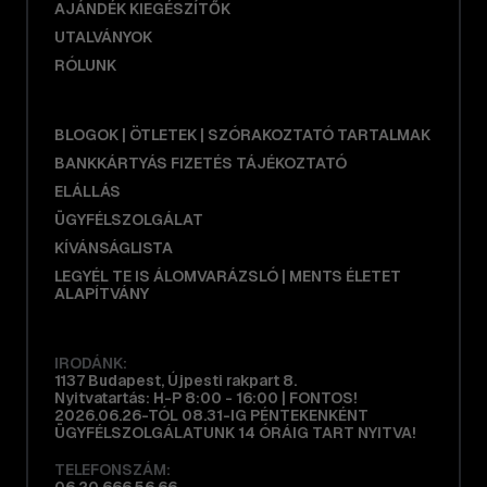
AJÁNDÉK KIEGÉSZÍTŐK
UTALVÁNYOK
RÓLUNK
BLOGOK | ÖTLETEK | SZÓRAKOZTATÓ TARTALMAK
BANKKÁRTYÁS FIZETÉS TÁJÉKOZTATÓ
ELÁLLÁS
ÜGYFÉLSZOLGÁLAT
KÍVÁNSÁGLISTA
LEGYÉL TE IS ÁLOMVARÁZSLÓ | MENTS ÉLETET
ALAPÍTVÁNY
IRODÁNK:
1137 Budapest, Újpesti rakpart 8.
Nyitvatartás: H-P 8:00 - 16:00 | FONTOS!
2026.06.26-TÓL 08.31-IG PÉNTEKENKÉNT
ÜGYFÉLSZOLGÁLATUNK 14 ÓRÁIG TART NYITVA!
TELEFONSZÁM: