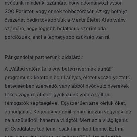
nyújtunk mindenki számára, hogy adományozhasson
200 Forintot, vagy ennek többszörösét. Az így befolyt
összeget pedig továbbítjuk a Ments Életet Alapítvány
számára, hogy legjobb belátásuk szerint oda
porciózzák, ahol a legnagyobb szükség van rá.
Pár gondolat partnerünk oldaláról:
A „Váltsd valóra te is egy beteg gyermek álmát!”
programunk keretein belül súlyos, életet veszélyeztető
betegségben szenvedő, vagy abból gyógyuló gyerekek
titkos vágyait, álmait igyekszünk valóra váltani,
támogatók segítségével. Egyszerűen arra kérjük őket,
álmodjanak. Kérjenek valamit, amire igazán vágynak, de
ne a szüleiktől, hanem a világtól. Mert ez a világ igenis
jó! Csodálatos tud lenni, csak hinni kell benne. Ezt mi