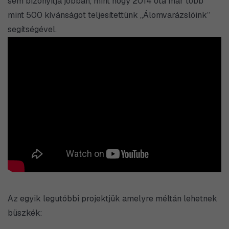
sem bizonyítja jobban, mint hogy 2014 óta már több
mint 500 kívánságot teljesítettünk „Álomvarázslóink”
segítségével.
Az egyik legutóbbi projektjük amelyre méltán lehetnek
büszkék: