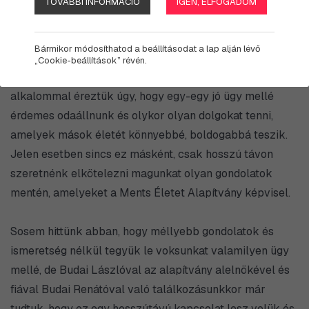
TOVÁBBI INFORMÁCIÓ
IGEN, ELFOGADOM
Bármikor módosíthatod a beállításodat a lap alján lévő
„Cookie-beállítások” révén.
Az élményvezetés.hu indulása óta már számos
alkalommal éreztük úgy, hogy egy-egy jó ügy mellé
érdemes odaállnunk és olykor olyan dolgokat tenni,
amelyek mások életét könnyebbé, boldogabbá teszik.
Jelen esetben sincs ez másként, csak hosszú távon
szeretnénk elkötelezni magunkat olyan gondolatok
mentén, amelyeket a Ments Életet Alapítvány képvisel.
Sosem hittünk abban, hogy méllyebb gondolatok és
ismeretség nélkül tegyük le voksunkat valamilyen ügy
mellé, de Budai Lászlóval az alapítvány alelnökével és
fiával Budai Renátóval való találkozásunkkor már
tudtuk, hogy ez egy hosszútávú kapcsolat lesz velük és