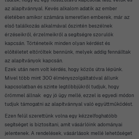
az alapítvánnyal. Kevés alkalom adatik az ember
életében amikor számára ismeretlen emberek, már az
első találkozás alkalmával őszintén beszélnek
érzéseikről, érzelmeikről a segítségre szorulók
kapcsán. Történeteik minden olyan kérdést és
előítéletet eltöröltek bennünk, melyek addig fennálltak
az alapítványok kapcsán.
Ezek után nem volt kérdés, hogy közös útra lépünk.
Mivel több mint 300 élményszolgáltatóval állunk
kapcsolatban és szinte legtöbbjükről tudjuk, hogy
örömmel állnak egy jó ügy mellé, ezzel is egyedi módon
tudjuk támogatni az alapítvánnyal való együttműködést.
Ezen felül szerettünk volna egy kézzelfoghatóbb
segítséget is biztosítani, amit vásárlóink adományai
jelentenek. A rendelések, vásárlások mellé lehetőséget