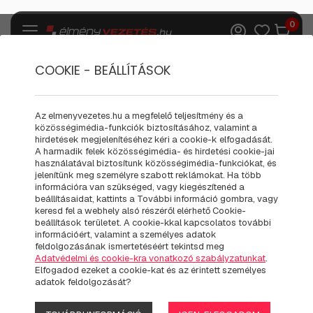
0
COOKIE - BEÁLLÍTÁSOK
Az elmenyvezetes.hu a megfelelő teljesítmény és a
HOGY MIÉRT A
közösségimédia-funkciók biztosításához, valamint a
hirdetések megjelenítéséhez kéri a cookie-k elfogadását.
A harmadik felek közösségimédia- és hirdetési cookie-jai
MENTS ÉLETET
használatával biztosítunk közösségimédia-funkciókat, és
jelenítünk meg személyre szabott reklámokat. Ha több
információra van szükséged, vagy kiegészítenéd a
ALAPÍTVÁNNYAL ÉS
beállításaidat, kattints a További információ gombra, vagy
keresd fel a webhely alsó részéről elérhető Cookie-
beállítások területet. A cookie-kkal kapcsolatos további
MIÉRT PONT AZ
információért, valamint a személyes adatok
feldolgozásának ismertetéséért tekintsd meg
ÁLOMVARÁZSLÓ
Adatvédelmi és cookie-kra vonatkozó szabályzatunkat
.
Elfogadod ezeket a cookie-kat és az érintett személyes
adatok feldolgozását?
PROJEKTTEL?