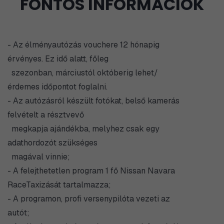
FONTOS INFORMÁCIÓK
- Az élményautózás vouchere 12 hónapig
érvényes. Ez idő alatt, főleg
szezonban, márciustól októberig lehet/
érdemes időpontot foglalni.
- Az autózásról készült fotókat, belső kamerás
felvételt a résztvevő
megkapja ajándékba, melyhez csak egy
adathordozót szükséges
magával vinnie;
- A felejthetetlen program 1 fő Nissan Navara
RaceTaxizását tartalmazza;
- A programon, profi versenypilóta vezeti az
autót;