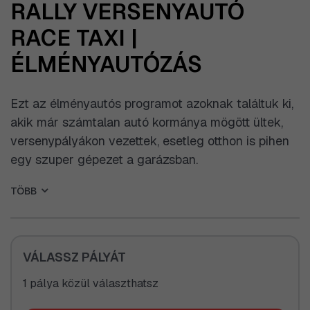
RALLY VERSENYAUTÓ
RACE TAXI |
ÉLMÉNYAUTÓZÁS
Ezt az élményautós programot azoknak találtuk ki,
akik már számtalan autó kormánya mögött ültek,
versenypályákon vezettek, esetleg otthon is pihen
egy szuper gépezet a garázsban.
Fülöp Imre, akit a 90'-es években szinte minden
TÖBB
benzinvérű ismert, tökéletes programot talált ki a
'kiégett' lóerőkergetők számára egy nem
akármilyen terepen, nem akármilyen járgánnyal.
Azon kívül, hogy az első magyar dakaros volt és
VÁLASSZ PÁLYÁT
megannyi itthoni és külföldi verseny útvonalát
1 pálya közül választhatsz
álmodta meg valamint a program útszakaszait is
gondosan összeállította a mi Imink. Mindezt