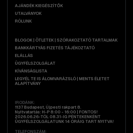
AJÁNDÉK KIEGÉSZÍTŐK
UTALVÁNYOK
RÓLUNK
BLOGOK | ÖTLETEK | SZÓRAKOZTATÓ TARTALMAK
BANKKÁRTYÁS FIZETÉS TÁJÉKOZTATÓ
ELÁLLÁS
ÜGYFÉLSZOLGÁLAT
KÍVÁNSÁGLISTA
LEGYÉL TE IS ÁLOMVARÁZSLÓ | MENTS ÉLETET
ALAPÍTVÁNY
IRODÁNK:
1137 Budapest, Újpesti rakpart 8.
Nyitvatartás: H-P 8:00 - 16:00 | FONTOS!
2026.06.26-TÓL 08.31-IG PÉNTEKENKÉNT
ÜGYFÉLSZOLGÁLATUNK 14 ÓRÁIG TART NYITVA!
TELEFONSZÁM: