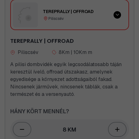
pontosan azért, hogy a bátor jelöltek, akik
TEREPRALLY | OFFROAD
bemerészkednek mellé a jobb egybe, remegő
Piliscsév
lábakkal, fülig érő szájjal és persze felejthetetlen
élményekkel szálljanak ki a 2023-as év bajnoki
TEREPRALLY | OFFROAD
járgányából.
Hegyvidék+Versenyautó+Dagonya = 100%
Piliscsév
8Km | 10Km m
OffRoad élmény
A pilisi dombvidék egyik legcsodálatosabb táján
keresztül ívelő, offroad útszakasz, amelynek
egyedisége a környezet adottságaiból fakad.
Nincsenek járművek, nincsenek táblák, csak a
természet és a versenyautó.
HÁNY KÖRT MENNÉL?
8 KM