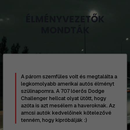
ÉLMÉNYVEZETŐK
MONDTÁK
A párom szemfüles volt és megtalálta a
legkomolyabb amerikai autós élményt
szülinapomra. A 707 lóerős Dodge
Challenger hellcat olyat ütött, hogy
azóta is azt mesélem a haveroknak. Az
amcsi autók kedvelőinek kötelezővé
tenném, hogy kipróbálják :)