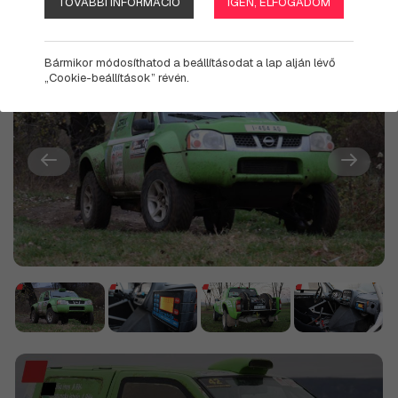
TOVÁBBI INFORMÁCIÓ
IGEN, ELFOGADOM
Bármikor módosíthatod a beállításodat a lap alján lévő
„Cookie-beállítások” révén.