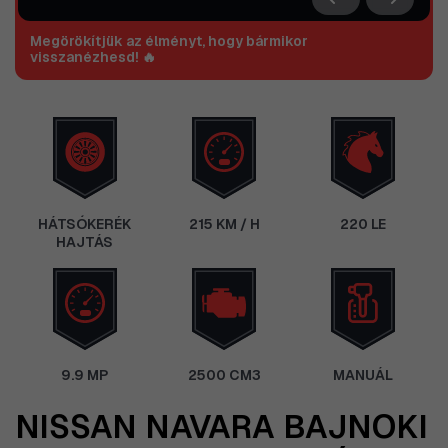
Megörökítjük az élményt, hogy bármikor
visszanézhesd! 🔥
HÁTSÓKERÉK
215 KM / H
220 LE
HAJTÁS
9.9 MP
2500 CM3
MANUÁL
NISSAN NAVARA BAJNOKI