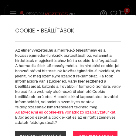
0
COOKIE - BEÁLLÍTÁSOK
NISSAN NAVARA
BAJNOKI RALLY
Az elmenyvezetes.hu a megfelelő teljesítmény és a
közösségimédia-funkciók biztosításához, valamint a
VERSENYAUTÓ
hirdetések megjelenítéséhez kéri a cookie-k elfogadását.
A harmadik felek közösségimédia- és hirdetési cookie-jai
RACE TAXI |
használatával biztosítunk közösségimédia-funkciókat, és
jelenítünk meg személyre szabott reklámokat. Ha több
információra van szükséged, vagy kiegészítenéd a
ÉLMÉNYAUTÓZÁS
beállításaidat, kattints a További információ gombra, vagy
keresd fel a webhely alsó részéről elérhető Cookie-
beállítások területet. A cookie-kkal kapcsolatos további
információért, valamint a személyes adatok
feldolgozásának ismertetéséért tekintsd meg
Adatvédelmi és cookie-kra vonatkozó szabályzatunkat
.
Elfogadod ezeket a cookie-kat és az érintett személyes
adatok feldolgozását?