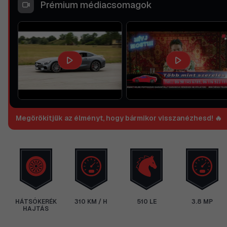
Prémium médiacsomagok
Megörökítjük az élményt, hogy bármikor visszanézhesd! 🔥
HÁTSÓKERÉK
310 KM / H
510 LE
3.8 MP
HAJTÁS