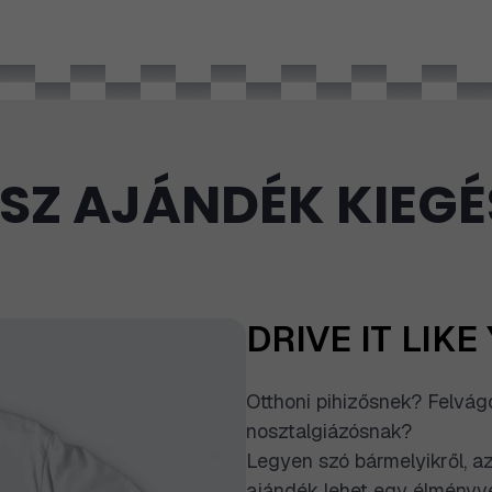
SZ AJÁNDÉK KIEGÉ
DRIVE IT LIKE
Otthoni pihizősnek? Felvág
nosztalgiázósnak?
Legyen szó bármelyikről, az
ajándék lehet egy élményve