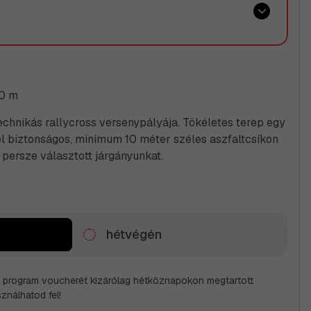
0 m
echnikás rallycross versenypályája. Tökéletes terep egy
l biztonságos, minimum 10 méter széles aszfaltcsíkon
 persze választott járgányunkat.
hétvégén
program voucherét kizárólag hétköznapokon megtartott
nálhatod fel!