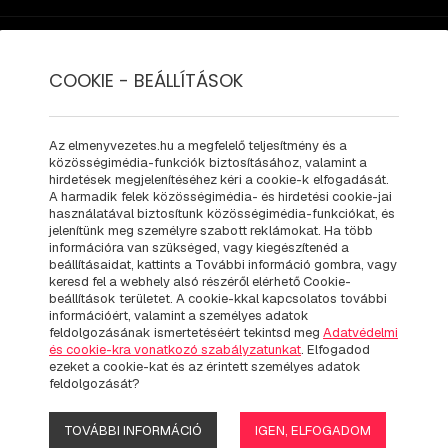
PÁLYÁK
MIT - HOGYAN
AJÁNDÉK KIEGÉSZÍTŐK
UTAL
COOKIE - BEÁLLÍTÁSOK
Az elmenyvezetes.hu a megfelelő teljesítmény és a
EDES AMG 
közösségimédia-funkciók biztosításához, valamint a
hirdetések megjelenítéséhez kéri a cookie-k elfogadását.
A harmadik felek közösségimédia- és hirdetési cookie-jai
használatával biztosítunk közösségimédia-funkciókat, és
jelenítünk meg személyre szabott reklámokat. Ha több
MÉNYVEZET
információra van szükséged, vagy kiegészítenéd a
beállításaidat, kattints a További információ gombra, vagy
keresd fel a webhely alsó részéről elérhető Cookie-
beállítások területet. A cookie-kkal kapcsolatos további
információért, valamint a személyes adatok
feldolgozásának ismertetéséért tekintsd meg
Adatvédelmi
és cookie-kra vonatkozó szabályzatunkat
. Elfogadod
ezeket a cookie-kat és az érintett személyes adatok
feldolgozását?
TOVÁBBI INFORMÁCIÓ
IGEN, ELFOGADOM