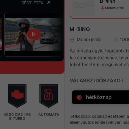
M-RING
RÉSZLETEK
Monorierdő
M-RING
Monorierdő
100
Az ország egyik legújabb, t
kis élményautózáshoz, mive
lehet tesztelni magunkat és
VÁLASSZ IDŐSZAKOT
hétköznap
4000 CM3 | V8
AUTOMATA
Hétköznapi csomag esetében a 
BITURBO
élményautós rendezvényen hasz