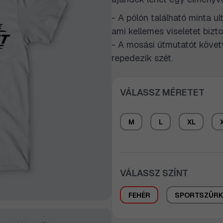
- A pólón található minta ul
ami kellemes viseletet biztos
- A mosási útmutatót követ
repedezik szét.
VÁLASSZ MÉRETET
M
L
XL
VÁLASSZ SZÍNT
FEHÉR
SPORTSZÜRK