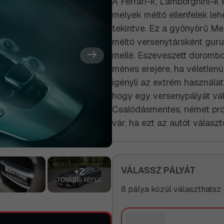
A Ferrari-k, Lamborghini-k 
melyek méltó ellenfelek leh
tekintve. Ez a gyönyörű Mer
méltó versenytársként gurul
mellé. Eszeveszett dorombo
ménes erejére, ha véletlenü
igényli az extrém használato
hogy egy versenypályát vá
Csalódásmentes, német prof
vár, ha ezt az autót válasz
VÁLASSZ PÁLYÁT
+2
TOVÁBBI KÉPEK
8 pálya közül választhatsz