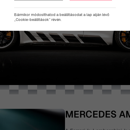
Bármikor módosíthatod a beállításodat a lap alján lévő
„Cookie-beállítások” révén.
MERCEDES AM