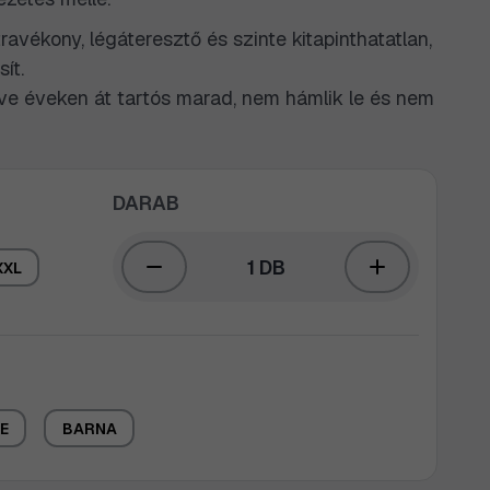
travékony, légáteresztő és szinte kitapinthatatlan,
ít.
ve éveken át tartós marad, nem hámlik le és nem
DARAB
1 DB
XXL
E
BARNA