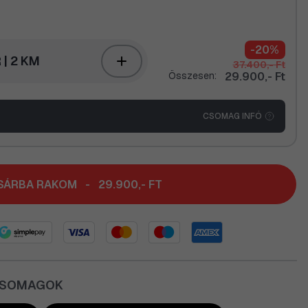
-20%
 | 2 KM
37.400,- Ft
Összesen:
29.900,- Ft
CSOMAG INFÓ
SÁRBA RAKOM
-
29.900,- FT
CSOMAGOK