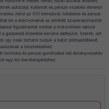
és Porsche-k mellett nehéz olyan autókat említeni,
etnek autózást, küllemet és persze vezetési élményt
cedes, mind az 510 lóerejével, tökéletes és persze
hat be a startvonalnál az említett szupersportautók
lással figyelmeztet minket a motortérben lakozó
l a gázpedál közelébe kerülne lábfejünk. Szereti, sőt
t, így csak bíztatni tudjuk a bátor pilótajelölteket,
lasszanak a teszteléséhez.
i technika és persze gumifüsttel teli élményvezetés
tod egy kis lóerőkergetéshez.