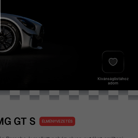
Kívánságlistához
adom
G GT S
ÉLMÉNYVEZETÉS