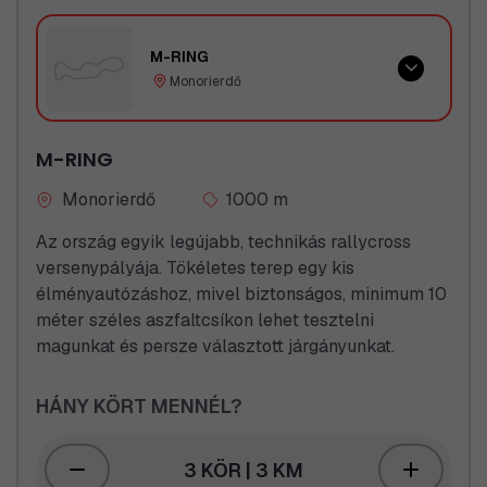
eddig nem is tudtunk. Gyengéden csalogató
duruzsolásával persze könnyedén levesz mindenkit
M-RING
a lábáról, még azokat is, akik netán a pacis, vagy
Monorierdő
bikás márkára esküdnének.
Indulhatunk egy kis hullámlovaglásra szigonyunk
M-RING
hátán?
Monorierdő
1000 m
Az ország egyik legújabb, technikás rallycross
versenypályája. Tökéletes terep egy kis
élményautózáshoz, mivel biztonságos, minimum 10
méter széles aszfaltcsíkon lehet tesztelni
magunkat és persze választott járgányunkat.
HÁNY KÖRT MENNÉL?
3 KÖR | 3 KM