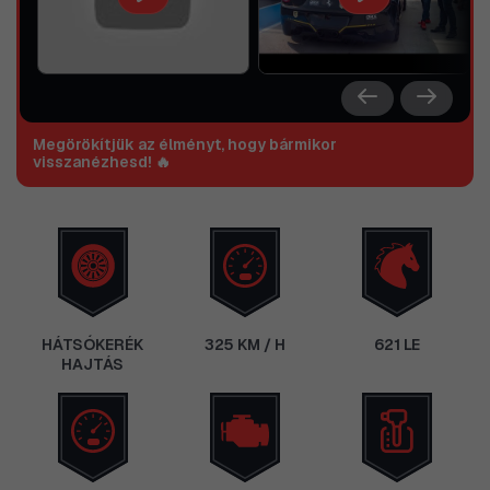
Megörökítjük az élményt, hogy bármikor
visszanézhesd! 🔥
HÁTSÓKERÉK
325 KM / H
621 LE
HAJTÁS