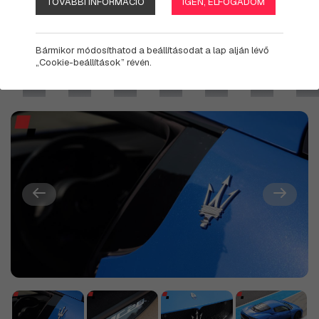
TOVÁBBI INFORMÁCIÓ
IGEN, ELFOGADOM
Bármikor módosíthatod a beállításodat a lap alján lévő
„Cookie-beállítások” révén.