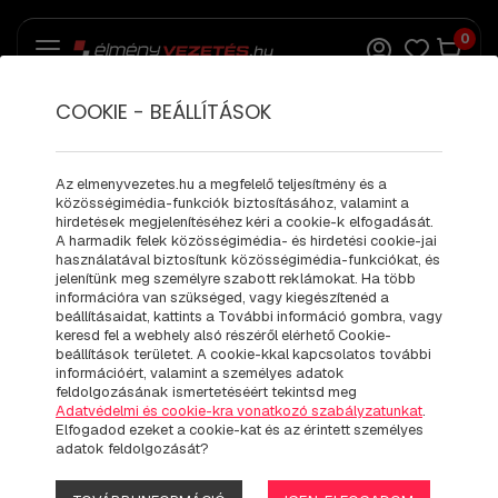
0
COOKIE - BEÁLLÍTÁSOK
MASERATI MC20
ÉLMÉNYVEZETÉS |
Az elmenyvezetes.hu a megfelelő teljesítmény és a
közösségimédia-funkciók biztosításához, valamint a
BF 23
hirdetések megjelenítéséhez kéri a cookie-k elfogadását.
A harmadik felek közösségimédia- és hirdetési cookie-jai
használatával biztosítunk közösségimédia-funkciókat, és
jelenítünk meg személyre szabott reklámokat. Ha több
információra van szükséged, vagy kiegészítenéd a
beállításaidat, kattints a További információ gombra, vagy
keresd fel a webhely alsó részéről elérhető Cookie-
beállítások területet. A cookie-kkal kapcsolatos további
információért, valamint a személyes adatok
feldolgozásának ismertetéséért tekintsd meg
Adatvédelmi és cookie-kra vonatkozó szabályzatunkat
.
Elfogadod ezeket a cookie-kat és az érintett személyes
adatok feldolgozását?