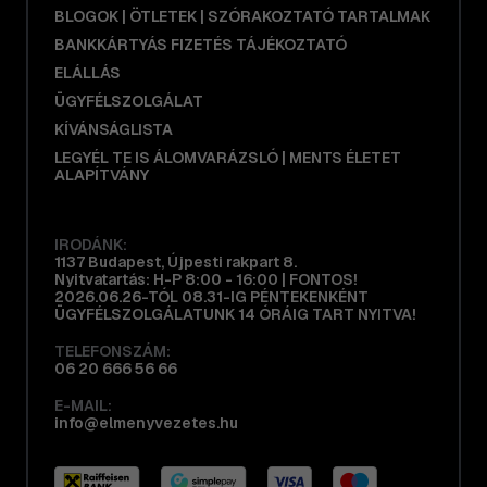
BLOGOK | ÖTLETEK | SZÓRAKOZTATÓ TARTALMAK
BANKKÁRTYÁS FIZETÉS TÁJÉKOZTATÓ
ELÁLLÁS
ÜGYFÉLSZOLGÁLAT
KÍVÁNSÁGLISTA
LEGYÉL TE IS ÁLOMVARÁZSLÓ | MENTS ÉLETET
ALAPÍTVÁNY
IRODÁNK:
1137 Budapest, Újpesti rakpart 8.
Nyitvatartás: H-P 8:00 - 16:00 | FONTOS!
2026.06.26-TÓL 08.31-IG PÉNTEKENKÉNT
ÜGYFÉLSZOLGÁLATUNK 14 ÓRÁIG TART NYITVA!
TELEFONSZÁM:
06 20 666 56 66
E-MAIL:
info@elmenyvezetes.hu