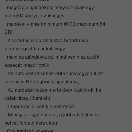
megkapja ajándékba, melyhez csak egy
microSD kártyát szükséges
magával vinnie (minimum 16 GB maximum 64
GB);
- A vezetések során fontos betartani a
biztonsági előírásokat, hogy
mind az ajándékozott, mind pedig az autók
épségét megőrizzük;
- Az autó vezetésének kritériuma egyedül az
érvényes B kategóriás jogosítvány;
- Az autózást teljes mértékben kizáró ok, ha
valaki ittas, illuminált
állapotban érkezik a vezetésre;
- Mindig az ügyfél vezet, a jobb első ülésen
helyet foglaló Instruktor
útmutatásait követve;