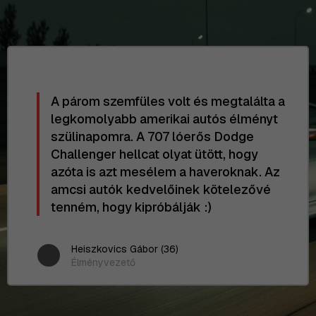
A párom szemfüles volt és megtalálta a
legkomolyabb amerikai autós élményt
szülinapomra. A 707 lóerős Dodge
Challenger hellcat olyat ütött, hogy
azóta is azt mesélem a haveroknak. Az
amcsi autók kedvelőinek kötelezővé
tenném, hogy kipróbálják :)
Heiszkovics Gábor (36)
Élményvezető