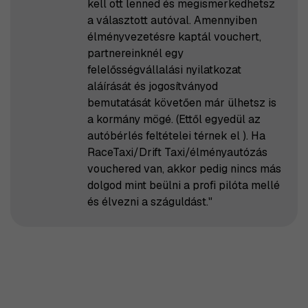
kell ott lenned és megismerkedhetsz
a választott autóval. Amennyiben
élményvezetésre kaptál vouchert,
partnereinknél egy
felelősségvállalási nyilatkozat
aláírását és jogosítványod
bemutatását követően már ülhetsz is
a kormány mögé. (Ettől egyedül az
autóbérlés feltételei térnek el ). Ha
RaceTaxi/Drift Taxi/élményautózás
vouchered van, akkor pedig nincs más
dolgod mint beülni a profi pilóta mellé
és élvezni a száguldást."