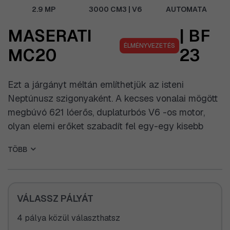
2.9 MP
3000 CM3 | V6
AUTOMATA
MASERATI
| BF
ÉLMÉNYVEZETÉS
MC20
23
Ezt a járgányt méltán említhetjük az isteni
Neptúnusz szigonyaként. A kecses vonalai mögött
megbúvó 621 lóerős, duplaturbós V6 -os motor,
olyan elemi erőket szabadít fel egy-egy kisebb
gázfröccsnél, amelyekre csakis fültől-fülig
TÖBB
mosollyal tudunk reagálni. A gyöngyházkék olasz
sportkocsi mondhatni művészi módon lett
megformálva mind belteret és külteret tekintve. Az
alcantara bőrkormány és a prémium varrott bőr
VÁLASSZ PÁLYÁT
látványa és persze illata, egy olyan nyomógombot
4 pálya közül választhatsz
pöccint meg bennünk, aminek a létezéséről talán