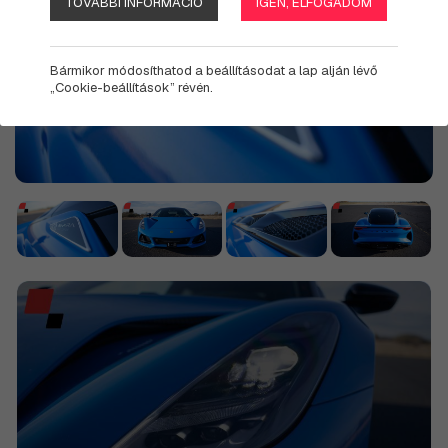
TOVÁBBI INFORMÁCIÓ
IGEN, ELFOGADOM
Bármikor módosíthatod a beállításodat a lap alján lévő
„Cookie-beállítások” révén.