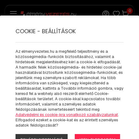
0
COOKIE - BEÁLLÍTÁSOK
LOTUS EMIRA
ÉLMÉNYVEZETÉS
Az elmenyvezetes.hu a megfelelő teljesítmény és a
közösségimédia-funkciók biztosításához, valamint a
hirdetések megjelenítéséhez kéri a cookie-k elfogadását.
A harmadik felek közösségimédia- és hirdetési cookie-jai
használatával biztosítunk közösségimédia-funkciókat, és
jelenítünk meg személyre szabott reklámokat. Ha több
információra van szükséged, vagy kiegészítenéd a
beállításaidat, kattints a További információ gombra, vagy
keresd fel a webhely alsó részéről elérhető Cookie-
beállítások területet. A cookie-kkal kapcsolatos további
információért, valamint a személyes adatok
feldolgozásának ismertetéséért tekintsd meg
Adatvédelmi és cookie-kra vonatkozó szabályzatunkat
.
Elfogadod ezeket a cookie-kat és az érintett személyes
adatok feldolgozását?