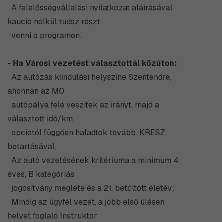
A felelősségvállalási nyilatkozat aláírásával
kaució nélkül tudsz részt
venni a programon.
- Ha Városi vezetést választottál közúton:
Az autózás kiindulási helyszíne Szentendre,
ahonnan az M0
autópálya felé veszitek az irányt, majd a
választott idő/km
opciótól függően haladtok tovább. KRESZ
betartásával;
Az autó vezetésének kritériuma a minimum 4
éves, B kategóriás
jogosítvány megléte és a 21. betöltött életév;
Mindig az ügyfél vezet, a jobb első ülésen
helyet foglaló Instruktor