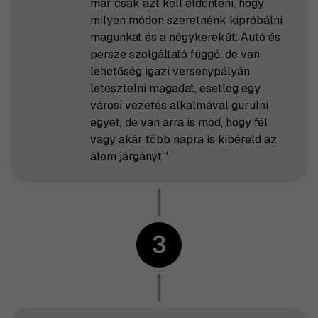
már csak azt kell eldönteni, hogy
milyen módon szeretnénk kipróbálni
magunkat és a négykerekűt. Autó és
persze szolgáltató függő, de van
lehetőség igazi versenypályán
letesztelni magadat, esetleg egy
városi vezetés alkalmával gurulni
egyet, de van arra is mód, hogy fél
vagy akár több napra is kibéreld az
álom járgányt."
3