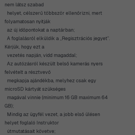
nem látsz szabad
helyet, célszerű többször ellenőrizni, mert
folyamatosan nyitják
az új időpontokat a naptárban;
A foglalásról elküldik a „Regisztrációs jegyet”.
Kérjük, hogy ezt a
vezetés napján, vidd magaddal;
Az autózásról készült belső kamerás nyers
felvételt a résztvevő
megkapja ajándékba, melyhez csak egy
microSD kártyát szükséges
magával vinnie (minimum 16 GB maximum 64
GB);
Mindig az ügyfél vezet, a jobb első ülésen
helyet foglaló Instruktor
útmutatásait követve;