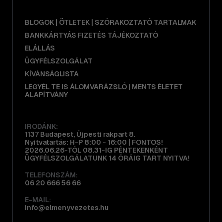
BLOGOK | ÖTLETEK | SZÓRAKOZTATÓ TARTALMAK
BANKKÁRTYÁS FIZETÉS TÁJÉKOZTATÓ
ELÁLLÁS
ÜGYFÉLSZOLGÁLAT
KÍVÁNSÁGLISTA
LEGYÉL TE IS ÁLOMVARÁZSLÓ | MENTS ÉLETET
ALAPÍTVÁNY
IRODÁNK:
1137 Budapest, Újpesti rakpart 8.
Nyitvatartás: H-P 8:00 - 16:00 | FONTOS!
2026.06.26-TÓL 08.31-IG PÉNTEKENKÉNT
ÜGYFÉLSZOLGÁLATUNK 14 ÓRÁIG TART NYITVA!
TELEFONSZÁM:
06 20 666 56 66
E-MAIL:
info@elmenyvezetes.hu