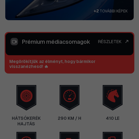
+2
TOVÁBBI KÉPEK
Prémium médiacsomagok
RÉSZLETEK
Megörökítjük az élményt, hogy bármikor
visszanézhesd! 🔥
HÁTSÓKERÉK
290 KM / H
410 LE
HAJTÁS