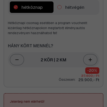
hétköznap
hétvégén
Hétköznapi csomag esetében a program voucherét
kizárólag hétköznapokon megtartott élményautós
rendezvényen használhatod fel!
HÁNY KÖRT MENNÉL?
2 KÖR | 2 KM
-20%
37.400,- Ft
Összesen:
29.900,- Ft
Jelenleg nem elérhető!