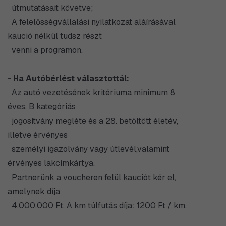
útmutatásait követve;
A felelősségvállalási nyilatkozat aláírásával
kaució nélkül tudsz részt
venni a programon.
- Ha Autóbérlést választottál:
Az autó vezetésének kritériuma minimum 8
éves, B kategóriás
jogosítvány megléte és a 28. betöltött életév,
illetve érvényes
személyi igazolvány vagy útlevél,valamint
érvényes lakcímkártya.
Partnerünk a voucheren felül kauciót kér el,
amelynek díja
4.000.000 Ft. A km túlfutás díja: 1200 Ft / km.