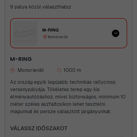
középmotoros jószág gyorsan szedi a lábát a
9 pálya közül választhatsz
versenypályán, de nem kevesebb élményt nyújt
egy-egy kanyarba betérni paripánkkal, hiszen
óramű pontossággal, precízen hangolt futóművel
M-RING
csal mosolyt arcunkra. Azt hinnénk, hogy a külcsín
Monorierdő
oltárán feláldozták a belső teret, de amint helyet
foglalunk kormány mögött, azonnal rájövünk, hogy
M-RING
ebben a járgányban szinte minden megtalálható,
amivel egy prémium kategóriás, szupersportautó
Monorierdő
1000 m
büszkélkedhet. Bizton állíthatjuk, hogy méltó
Az ország egyik legújabb, technikás rallycross
ellenfele a Porsche -nak saját kategóriájában.
versenypályája. Tökéletes terep egy kis
Kilövésre felkészülni!
élményautózáshoz, mivel biztonságos, minimum 10
méter széles aszfaltcsíkon lehet tesztelni
magunkat és persze választott járgányunkat.
VÁLASSZ IDŐSZAKOT