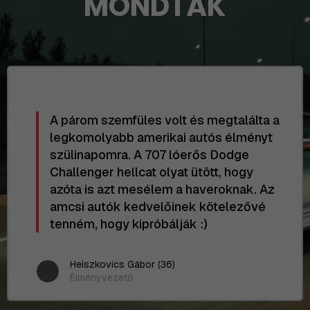
MONDTÁK
A párom szemfüles volt és megtalálta a
legkomolyabb amerikai autós élményt
szülinapomra. A 707 lóerős Dodge
Challenger hellcat olyat ütött, hogy
azóta is azt mesélem a haveroknak. Az
amcsi autók kedvelőinek kötelezővé
tenném, hogy kipróbálják :)
Heiszkovics Gábor (36)
Élményvezető