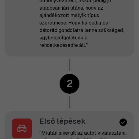
élményvezetést, akkor pedig jó
alaposan járj utána, hogy az
ajándékozott melyik típus
szerelmese. Hogy ha pedig pár
bátorító gondolatra lenne szükséged,
ügyfélszolgálatunk a
rendelkezésedre áll."
2
Első lépések
"Miután sikerült az autót kiválasztani,