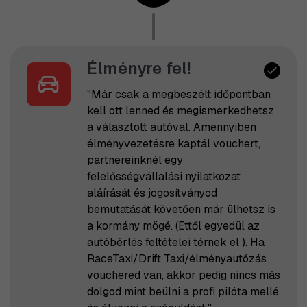
Élményre fel!
"Már csak a megbeszélt időpontban
kell ott lenned és megismerkedhetsz
a választott autóval. Amennyiben
élményvezetésre kaptál vouchert,
partnereinknél egy
felelősségvállalási nyilatkozat
aláírását és jogosítványod
bemutatását követően már ülhetsz is
a kormány mögé. (Ettől egyedül az
autóbérlés feltételei térnek el ). Ha
RaceTaxi/Drift Taxi/élményautózás
vouchered van, akkor pedig nincs más
dolgod mint beülni a profi pilóta mellé