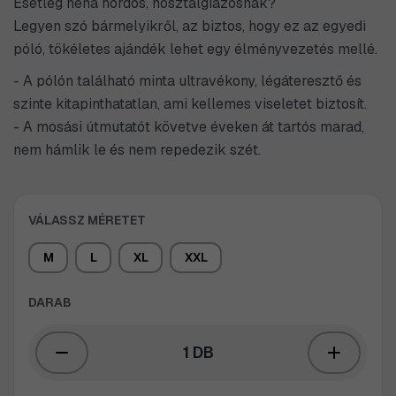
Esetleg néha hordós, nosztalgiázósnak?
Legyen szó bármelyikről, az biztos, hogy ez az egyedi
póló, tökéletes ajándék lehet egy élményvezetés mellé.
- A pólón található minta ultravékony, légáteresztő és
szinte kitapinthatatlan, ami kellemes viseletet biztosít.
- A mosási útmutatót követve éveken át tartós marad,
nem hámlik le és nem repedezik szét.
VÁLASSZ MÉRETET
M
L
XL
XXL
DARAB
1 DB