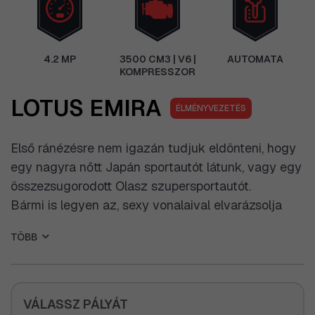
4.2 MP
3500 CM3 | V6 |
AUTOMATA
KOMPRESSZOR
LOTUS EMIRA
ÉLMÉNYVEZETÉS
Első ránézésre nem igazán tudjuk eldönteni, hogy
egy nagyra nőtt Japán sportautót látunk, vagy egy
összezsugorodott Olasz szupersportautót.
Bármi is legyen az, sexy vonalaival elvarázsolja
szívünket, kompresszoros V6 -os motorjának
TÖBB
muzsikájával pedig simogatja lelkünket.
Egy lóerőre mindösszesen nagyjából 3,4kg jut, ami
azt jelenti, hogy kicsi, kék rakétánk 4,2 másodperc
alatt katapultál minket 100 Km/h -ra. A
VÁLASSZ PÁLYÁT