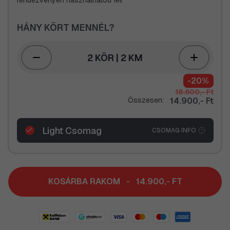
rendezvényen használhatod fel!
HÁNY KÖRT MENNÉL?
2 KÖR | 2 KM
-20%
18.600,- Ft
Összesen:
14.900,- Ft
Light Csomag
CSOMAG INFÓ
KOSÁRBA RAKOM
-
14.900,- FT