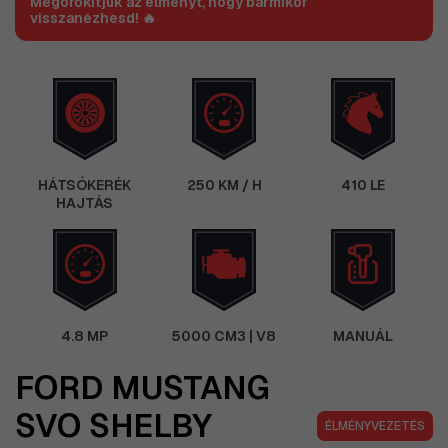
Megörökítjük az élményt, hogy bármikor
visszanézhesd! 🔥
HÁTSÓKERÉK
250 KM / H
410 LE
HAJTÁS
4.8 MP
5000 CM3 | V8
MANUÁL
FORD MUSTANG
SVO SHELBY
ÉLMÉNYVEZETÉS