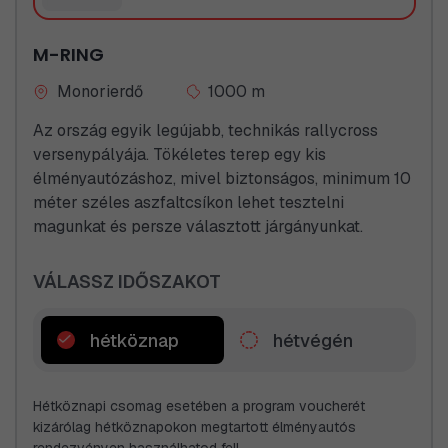
találkozni fog némi gumifüsttel és persze sok-sok
mosolygó emberrel, mert ez a járgány bárhová
M-RING
megy, mindig feltűnést kelt.
Monorierdő
1000 m
Az ország egyik legújabb, technikás rallycross
versenypályája. Tökéletes terep egy kis
élményautózáshoz, mivel biztonságos, minimum 10
méter széles aszfaltcsíkon lehet tesztelni
magunkat és persze választott járgányunkat.
VÁLASSZ IDŐSZAKOT
hétköznap
hétvégén
Hétköznapi csomag esetében a program voucherét
kizárólag hétköznapokon megtartott élményautós