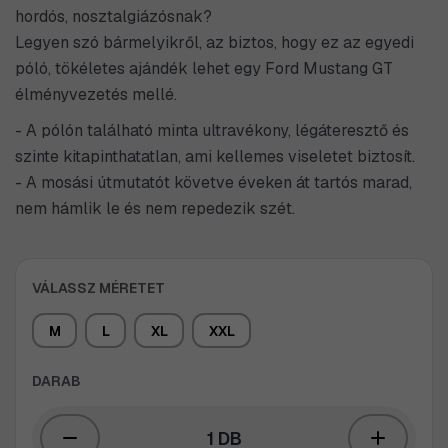
hordós, nosztalgiázósnak?
Legyen szó bármelyikről, az biztos, hogy ez az egyedi
póló, tökéletes ajándék lehet egy Ford Mustang GT
élményvezetés mellé.
- A pólón található minta ultravékony, légáteresztő és
szinte kitapinthatatlan, ami kellemes viseletet biztosít.
- A mosási útmutatót követve éveken át tartós marad,
nem hámlik le és nem repedezik szét.
VÁLASSZ MÉRETET
M
L
XL
XXL
DARAB
1 DB