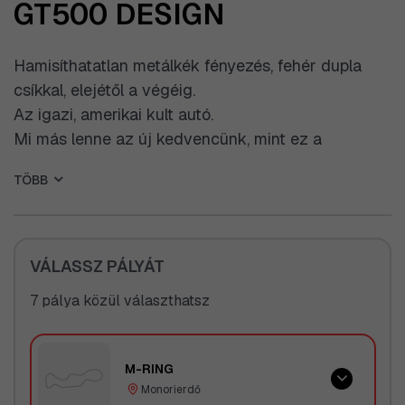
GT500 DESIGN
Hamisíthatatlan metálkék fényezés, fehér dupla
csíkkal, elejétől a végéig.
Az igazi, amerikai kult autó.
Mi más lenne az új kedvencünk, mint ez a
gyönyörű Mustang GT, aminek picit megpiszkálták
TÖBB
motorját, így kapva egy zabolátlan fenevadat,
mellyel szinte kizárólag csak kilinccsel előre lehet
közlekedni. Persze azért, hogy jól mulassunk,
kapunk egy kis segítséget a jobb egyből, de az
VÁLASSZ PÁLYÁT
5000 köbcentis, V8-as még így is megköveteli,
7 pálya közül választhatsz
hogy tisztelettel bánjunk a gázpedállal.
Felejthetetlen, amcsi életérzés a kormánya mögött
ülni és elfröcskölni pár liter benzint :)
M-RING
Aki ezt az élményvezetést választja, biztos, hogy
Monorierdő