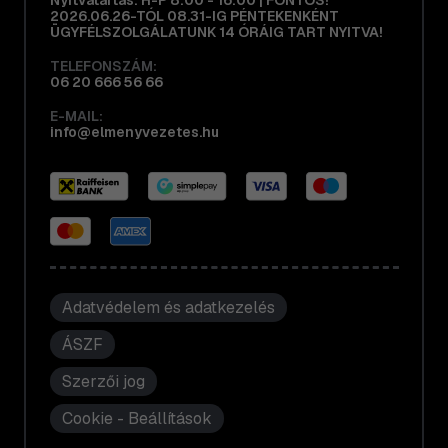
Nyitvatartás: H-P 8:00 - 16:00 | FONTOS!
2026.06.26-TÓL 08.31-IG PÉNTEKENKÉNT
ÜGYFÉLSZOLGÁLATUNK 14 ÓRÁIG TART NYITVA!
TELEFONSZÁM:
06 20 666 56 66
E-MAIL:
info@elmenyvezetes.hu
Adatvédelem és adatkezelés
ÁSZF
Szerzői jog
Cookie - Beállítások