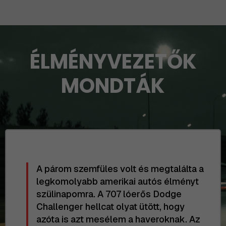
ÉLMÉNYVEZETŐK
MONDTÁK
A párom szemfüles volt és megtalálta a
legkomolyabb amerikai autós élményt
szülinapomra. A 707 lóerős Dodge
Challenger hellcat olyat ütött, hogy
azóta is azt mesélem a haveroknak. Az