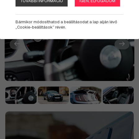
TOVÁBBI INFORMÁCIÓ
IGEN, ELFOGADOM
Bármikor módosíthatod a beállításodat a lap alján lévő
„Cookie-beállítások” révén.