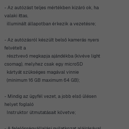
- Az autózást teljes mértékben kizáró ok, ha
valaki ittas,
illuminált állapotban érkezik a vezetésre;
- Az autózásról készült belső kamerás nyers
felvételt a
résztvevő megkapja ajándékba (kivéve light
csomag), melyhez csak egy microSD
kártyát szükséges magával vinnie
(minimum 16 GB maximum 64 GB);
- Mindig az ügyfél vezet, a jobb első ülésen
helyet foglaló
Instruktor útmutatásait követve;
- A felelősségvállalási nyilatkozat aláírásával