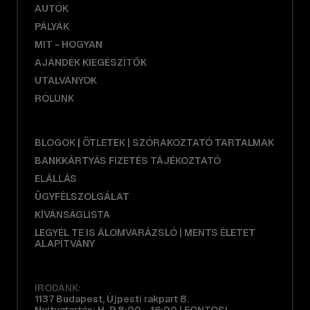
AUTÓK
PÁLYÁK
MIT - HOGYAN
AJÁNDÉK KIEGÉSZÍTŐK
UTALVÁNYOK
RÓLUNK
BLOGOK | ÖTLETEK | SZÓRAKOZTATÓ TARTALMAK
BANKKÁRTYÁS FIZETÉS TÁJÉKOZTATÓ
ELÁLLÁS
ÜGYFÉLSZOLGÁLAT
KÍVÁNSÁGLISTA
LEGYÉL TE IS ÁLOMVARÁZSLÓ | MENTS ÉLETET
ALAPÍTVÁNY
IRODÁNK:
1137 Budapest, Újpesti rakpart 8.