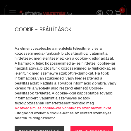
0
COOKIE - BEÁLLÍTÁSOK
FORD MUSTANG
SVO SHELBY GT500
Az elmenyvezetes.hu a megfelelő teljesítmény és a
közösségimédia-funkciók biztosításához, valamint a
DESIGN
hirdetések megjelenítéséhez kéri a cookie-k elfogadását.
A harmadik felek közösségimédia- és hirdetési cookie-jai
ÉLMÉNYVEZETÉS
használatával biztosítunk közösségimédia-funkciókat, és
jelenítünk meg személyre szabott reklámokat. Ha több
információra van szükséged, vagy kiegészítenéd a
beállításaidat, kattints a További információ gombra, vagy
keresd fel a webhely alsó részéről elérhető Cookie-
beállítások területet. A cookie-kkal kapcsolatos további
információért, valamint a személyes adatok
feldolgozásának ismertetéséért tekintsd meg
Adatvédelmi és cookie-kra vonatkozó szabályzatunkat
.
Elfogadod ezeket a cookie-kat és az érintett személyes
adatok feldolgozását?