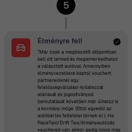
5
Élményre fel!
"Már csak a megbeszélt időpontban
kell ott lenned és megismerkedhetsz
a választott autóval. Amennyiben
élményvezetésre kaptál vouchert,
partnereinknél egy
felelősségvállalási nyilatkozat
aláírását és jogosítványod
bemutatását követően már ülhetsz is
a kormány mögé. (Ettől egyedül az
autóbérlés feltételei térnek el ). Ha
RaceTaxi/Drift Taxi/élményautózás
vouchered van, akkor pedig nincs más