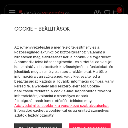
0
COOKIE - BEÁLLÍTÁSOK
BMW M4
ÉLMÉNYVEZETÉS
Az elmenyvezetes.hu a megfelelő teljesítmény és a
közösségimédia-funkciók biztosításához, valamint a
hirdetések megjelenítéséhez kéri a cookie-k elfogadását.
A harmadik felek közösségimédia- és hirdetési cookie-jai
használatával biztosítunk közösségimédia-funkciókat, és
jelenítünk meg személyre szabott reklámokat. Ha több
információra van szükséged, vagy kiegészítenéd a
beállításaidat, kattints a További információ gombra, vagy
keresd fel a webhely alsó részéről elérhető Cookie-
beállítások területet. A cookie-kkal kapcsolatos további
információért, valamint a személyes adatok
feldolgozásának ismertetéséért tekintsd meg
Adatvédelmi és cookie-kra vonatkozó szabályzatunkat
.
Elfogadod ezeket a cookie-kat és az érintett személyes
adatok feldolgozását?