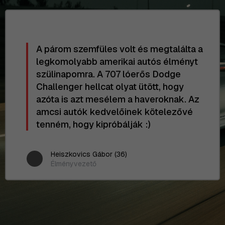
A párom szemfüles volt és megtalálta a
legkomolyabb amerikai autós élményt
szülinapomra. A 707 lóerős Dodge
Challenger hellcat olyat ütött, hogy
azóta is azt mesélem a haveroknak. Az
amcsi autók kedvelőinek kötelezővé
tenném, hogy kipróbálják :)
Heiszkovics Gábor (36)
Élményvezető