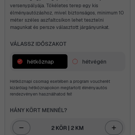
Bizsereg már a tenyered?
versenypályája. Tökéletes terep egy kis
élményautózáshoz, mivel biztonságos, minimum 10
méter széles aszfaltcsíkon lehet tesztelni
magunkat és persze választott járgányunkat.
VÁLASSZ IDŐSZAKOT
hétköznap
hétvégén
Hétköznapi csomag esetében a program voucherét
kizárólag hétköznapokon megtartott élményautós
rendezvényen használhatod fel!
HÁNY KÖRT MENNÉL?
2 KÖR | 2 KM