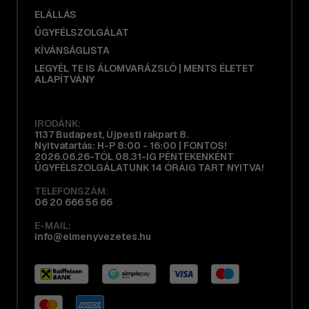
ELÁLLÁS
ÜGYFÉLSZOLGÁLAT
KÍVÁNSÁGLISTA
LEGYÉL TE IS ÁLOMVARÁZSLÓ | MENTS ÉLETET
ALAPÍTVÁNY
IRODÁNK:
1137 Budapest, Újpesti rakpart 8.
Nyitvatartás: H-P 8:00 - 16:00 | FONTOS!
2026.06.26-TÓL 08.31-IG PÉNTEKENKÉNT
ÜGYFÉLSZOLGÁLATUNK 14 ÓRÁIG TART NYITVA!
TELEFONSZÁM:
06 20 666 56 66
E-MAIL:
info@elmenyvezetes.hu