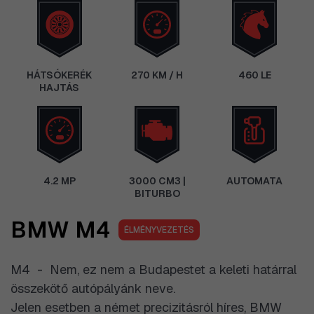
HÁTSÓKERÉK
270 KM / H
460 LE
HAJTÁS
4.2 MP
3000 CM3 |
AUTOMATA
BITURBO
BMW M4
ÉLMÉNYVEZETÉS
M4 - Nem, ez nem a Budapestet a keleti határral
összekötő autópályánk neve.
Jelen esetben a német precizitásról híres, BMW