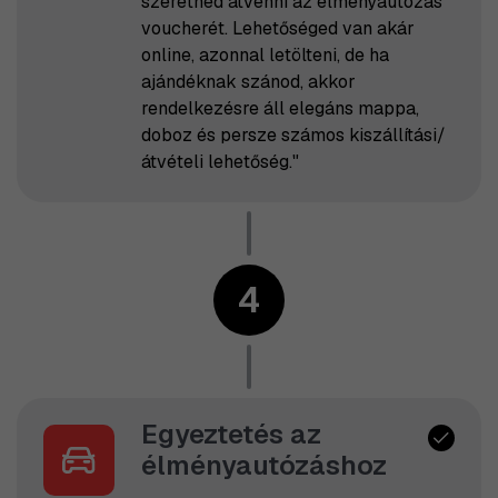
szeretnéd átvenni az élményautózás
voucherét. Lehetőséged van akár
online, azonnal letölteni, de ha
ajándéknak szánod, akkor
rendelkezésre áll elegáns mappa,
doboz és persze számos kiszállítási/
átvételi lehetőség."
4
Egyeztetés az
élményautózáshoz