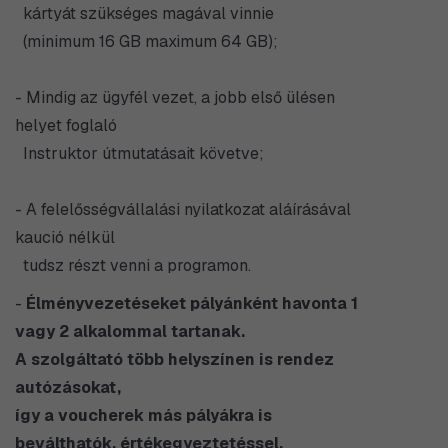
kártyát szükséges magával vinnie
(minimum 16 GB maximum 64 GB);
- Mindig az ügyfél vezet, a jobb első ülésen
helyet foglaló
Instruktor útmutatásait követve;
- A felelősségvállalási nyilatkozat aláírásával
kaució nélkül
tudsz részt venni a programon.
-
Élményvezetéseket pályánként havonta 1
vagy 2 alkalommal tartanak.
A szolgáltató több helyszínen is rendez
autózásokat,
​így a voucherek más pályákra is
beválthatók, értékegyeztetéssel.