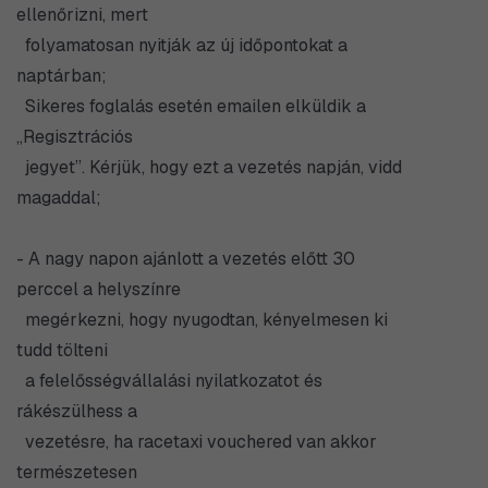
ellenőrizni, mert
folyamatosan nyitják az új időpontokat a
naptárban;
Sikeres foglalás esetén emailen elküldik a
„Regisztrációs
jegyet”. Kérjük, hogy ezt a vezetés napján, vidd
magaddal;
- A nagy napon ajánlott a vezetés előtt 30
perccel a helyszínre
megérkezni, hogy nyugodtan, kényelmesen ki
tudd tölteni
a felelősségvállalási nyilatkozatot és
rákészülhess a
vezetésre, ha racetaxi vouchered van akkor
természetesen