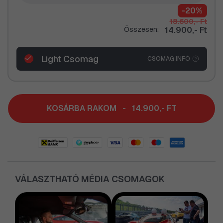
-20%
18.600,- Ft
Összesen:
14.900,- Ft
Light Csomag
CSOMAG INFÓ
KOSÁRBA RAKOM
-
14.900,- FT
VÁLASZTHATÓ MÉDIA CSOMAGOK