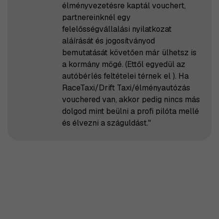
élményvezetésre kaptál vouchert,
partnereinknél egy
felelősségvállalási nyilatkozat
aláírását és jogosítványod
bemutatását követően már ülhetsz is
a kormány mögé. (Ettől egyedül az
autóbérlés feltételei térnek el ). Ha
RaceTaxi/Drift Taxi/élményautózás
vouchered van, akkor pedig nincs más
dolgod mint beülni a profi pilóta mellé
és élvezni a száguldást."