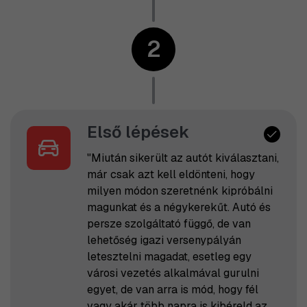
2
Első lépések
"Miután sikerült az autót kiválasztani,
már csak azt kell eldönteni, hogy
milyen módon szeretnénk kipróbálni
magunkat és a négykerekűt. Autó és
persze szolgáltató függő, de van
lehetőség igazi versenypályán
letesztelni magadat, esetleg egy
városi vezetés alkalmával gurulni
egyet, de van arra is mód, hogy fél
vagy akár több napra is kibéreld az