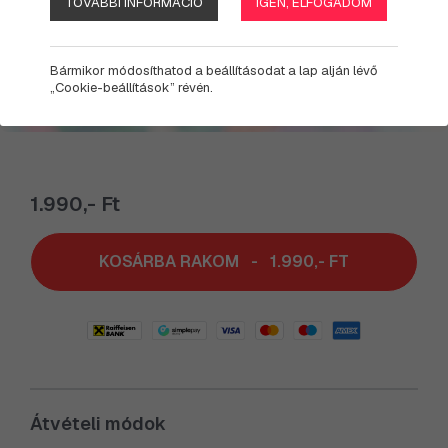
TOVÁBBI INFORMÁCIÓ
IGEN, ELFOGADOM
Bármikor módosíthatod a beállításodat a lap alján lévő
„Cookie-beállítások” révén.
1.990,- Ft
KOSÁRBA RAKOM
-
1.990,- FT
Átvételi módok