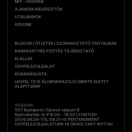
MIT - HOGYAN
AJÁNDÉK KIEGÉSZÍTŐK
UTALVÁNYOK
RÓLUNK
BLOGOK | ÖTLETEK | SZÓRAKOZTATÓ TARTALMAK
BANKKÁRTYÁS FIZETÉS TÁJÉKOZTATÓ
ELÁLLÁS
ÜGYFÉLSZOLGÁLAT
KÍVÁNSÁGLISTA
LEGYÉL TE IS ÁLOMVARÁZSLÓ | MENTS ÉLETET
ALAPÍTVÁNY
IRODÁNK:
1137 Budapest, Újpesti rakpart 8.
Nyitvatartás: H-P 8:00 - 16:00 | FONTOS!
2026.06.26-TÓL 08.31-IG PÉNTEKENKÉNT
ÜGYFÉLSZOLGÁLATUNK 14 ÓRÁIG TART NYITVA!