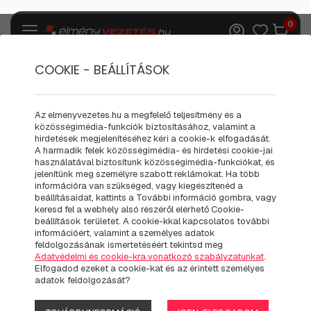
0
COOKIE - BEÁLLÍTÁSOK
Ajándék kiegészítők
Autós Karkötők
Az elmenyvezetes.hu a megfelelő teljesítmény és a
közösségimédia-funkciók biztosításához, valamint a
MUSTANG DESIGN ÁSVÁNY
hirdetések megjelenítéséhez kéri a cookie-k elfogadását.
A harmadik felek közösségimédia- és hirdetési cookie-jai
KARKÖTŐ
használatával biztosítunk közösségimédia-funkciókat, és
jelenítünk meg személyre szabott reklámokat. Ha több
információra van szükséged, vagy kiegészítenéd a
beállításaidat, kattints a További információ gombra, vagy
keresd fel a webhely alsó részéről elérhető Cookie-
beállítások területet. A cookie-kkal kapcsolatos további
információért, valamint a személyes adatok
feldolgozásának ismertetéséért tekintsd meg
Adatvédelmi és cookie-kra vonatkozó szabályzatunkat
.
Elfogadod ezeket a cookie-kat és az érintett személyes
adatok feldolgozását?