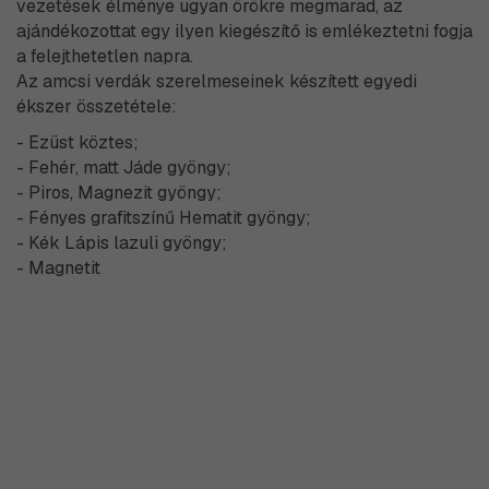
vezetések élménye ugyan örökre megmarad, az
ajándékozottat egy ilyen kiegészítő is emlékeztetni fogja
a felejthetetlen napra.
Az amcsi verdák szerelmeseinek készített egyedi
ékszer összetétele:
- Ezüst köztes;
- Fehér, matt Jáde gyöngy;
- Piros, Magnezit gyöngy;
- Fényes grafitszínű Hematit gyöngy;
- Kék Lápis lazuli gyöngy;
- Magnetit