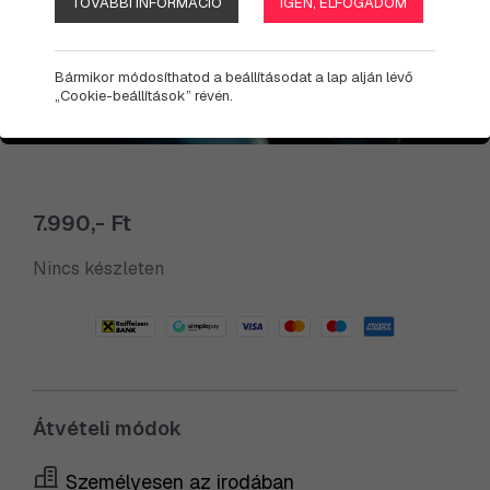
TOVÁBBI INFORMÁCIÓ
IGEN, ELFOGADOM
Bármikor módosíthatod a beállításodat a lap alján lévő
„Cookie-beállítások” révén.
7.990,- Ft
Nincs készleten
Átvételi módok
Személyesen az irodában