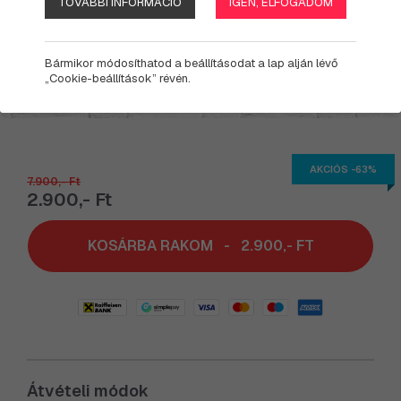
TOVÁBBI INFORMÁCIÓ
IGEN, ELFOGADOM
Bármikor módosíthatod a beállításodat a lap alján lévő
„Cookie-beállítások” révén.
AKCIÓS -63%
7.900,- Ft
2.900,- Ft
KOSÁRBA RAKOM
-
2.900,- FT
Átvételi módok