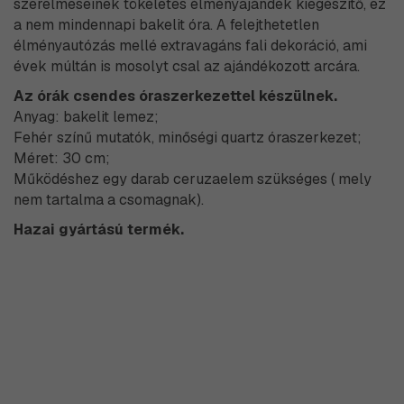
szerelmeseinek tökéletes élményajándék kiegészítő, ez
a nem mindennapi bakelit óra. A felejthetetlen
élményautózás mellé extravagáns fali dekoráció, ami
évek múltán is mosolyt csal az ajándékozott arcára.
Az órák csendes óraszerkezettel készülnek.
Anyag: bakelit lemez;
Fehér színű mutatók, minőségi quartz óraszerkezet;
Méret: 30 cm;
Működéshez egy darab ceruzaelem szükséges ( mely
nem tartalma a csomagnak).
Hazai gyártású termék.