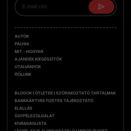
AUTÓK
PÁLYÁK
MIT - HOGYAN
AJÁNDÉK KIEGÉSZÍTŐK
UTALVÁNYOK
RÓLUNK
BLOGOK | ÖTLETEK | SZÓRAKOZTATÓ TARTALMAK
BANKKÁRTYÁS FIZETÉS TÁJÉKOZTATÓ
ELÁLLÁS
ÜGYFÉLSZOLGÁLAT
KÍVÁNSÁGLISTA
LEGYÉL TE IS ÁLOMVARÁZSLÓ | MENTS ÉLETET