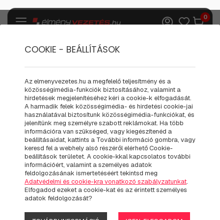
0
COOKIE - BEÁLLÍTÁSOK
Ajándék kiegészítők
Bakelit Órák
Az elmenyvezetes.hu a megfelelő teljesítmény és a
közösségimédia-funkciók biztosításához, valamint a
EGYEDI BAKELIT ÓRA | TESLA
hirdetések megjelenítéséhez kéri a cookie-k elfogadását.
A harmadik felek közösségimédia- és hirdetési cookie-jai
DESIGN
használatával biztosítunk közösségimédia-funkciókat, és
jelenítünk meg személyre szabott reklámokat. Ha több
információra van szükséged, vagy kiegészítenéd a
beállításaidat, kattints a További információ gombra, vagy
keresd fel a webhely alsó részéről elérhető Cookie-
beállítások területet. A cookie-kkal kapcsolatos további
információért, valamint a személyes adatok
feldolgozásának ismertetéséért tekintsd meg
Adatvédelmi és cookie-kra vonatkozó szabályzatunkat
.
Elfogadod ezeket a cookie-kat és az érintett személyes
adatok feldolgozását?