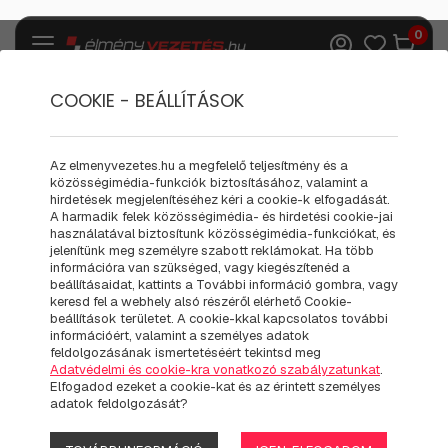
0
COOKIE - BEÁLLÍTÁSOK
Ajándék kiegészítők
Pólók
Az elmenyvezetes.hu a megfelelő teljesítmény és a
közösségimédia-funkciók biztosításához, valamint a
JUST THE REAL GENTLEMAN
hirdetések megjelenítéséhez kéri a cookie-k elfogadását.
A harmadik felek közösségimédia- és hirdetési cookie-jai
DRIVES A LAMBORGHINI
használatával biztosítunk közösségimédia-funkciókat, és
jelenítünk meg személyre szabott reklámokat. Ha több
HURACAN
információra van szükséged, vagy kiegészítenéd a
beállításaidat, kattints a További információ gombra, vagy
keresd fel a webhely alsó részéről elérhető Cookie-
beállítások területet. A cookie-kkal kapcsolatos további
információért, valamint a személyes adatok
feldolgozásának ismertetéséért tekintsd meg
Adatvédelmi és cookie-kra vonatkozó szabályzatunkat
.
Elfogadod ezeket a cookie-kat és az érintett személyes
adatok feldolgozását?