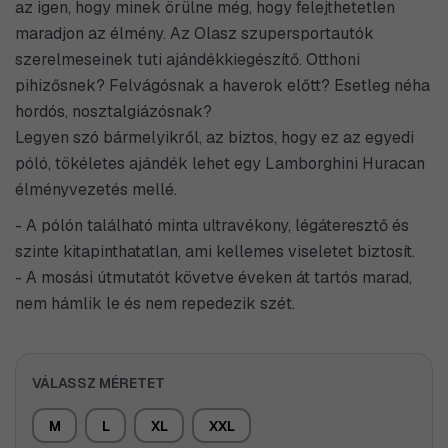
az igen, hogy minek örülne még, hogy felejthetetlen
maradjon az élmény. Az Olasz szupersportautók
szerelmeseinek tuti ajándékkiegészítő. Otthoni
pihizősnek? Felvágósnak a haverok előtt? Esetleg néha
hordós, nosztalgiázósnak?
Legyen szó bármelyikről, az biztos, hogy ez az egyedi
póló, tökéletes ajándék lehet egy Lamborghini Huracan
élményvezetés mellé.
- A pólón található minta ultravékony, légáteresztő és
szinte kitapinthatatlan, ami kellemes viseletet biztosít.
- A mosási útmutatót követve éveken át tartós marad,
nem hámlik le és nem repedezik szét.
VÁLASSZ MÉRETET
M
L
XL
XXL