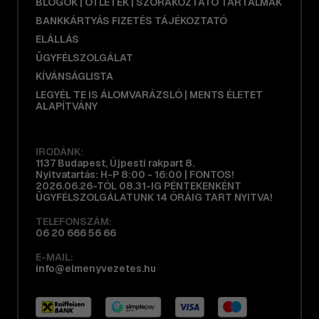
BLOGOK | ÖTLETEK | SZÓRAKOZTATÓ TARTALMAK
BANKKÁRTYÁS FIZETÉS TÁJÉKOZTATÓ
ELÁLLÁS
ÜGYFÉLSZOLGÁLAT
KÍVÁNSÁGLISTA
LEGYÉL TE IS ÁLOMVARÁZSLÓ | MENTS ÉLETET
ALAPÍTVÁNY
IRODÁNK:
1137 Budapest, Újpesti rakpart 8.
Nyitvatartás: H-P 8:00 - 16:00 | FONTOS!
2026.06.26-TÓL 08.31-IG PÉNTEKENKÉNT
ÜGYFÉLSZOLGÁLATUNK 14 ÓRÁIG TART NYITVA!
TELEFONSZÁM:
06 20 666 56 66
E-MAIL:
info@elmenyvezetes.hu