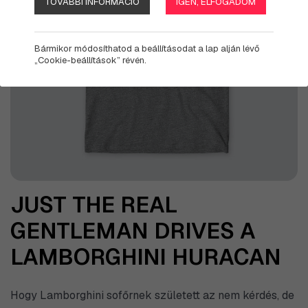
TOVÁBBI INFORMÁCIÓ
IGEN, ELFOGADOM
Bármikor módosíthatod a beállításodat a lap alján lévő
„Cookie-beállítások” révén.
JUST THE REAL
GENTLEMAN DRIVES A
LAMBORGHINI HURACAN
Hogy Lamborghini sofőrnek született az nem kérdés, de