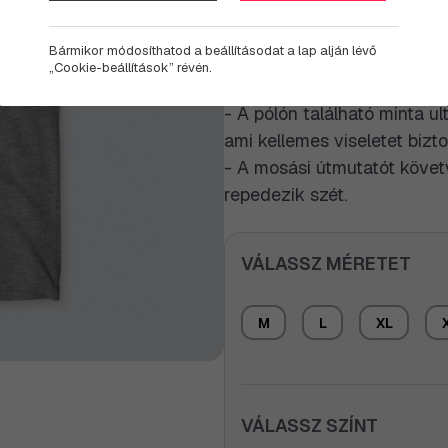
nosztalgiázósnak?
Legyen szó bármelyikről, az
Bármikor módosíthatod a beállításodat a lap alján lévő
„Cookie-beállítások” révén.
ajándék lehet egy Ferrari 
- A pólón található minta ul
ami kellemes viseletet biztos
- A mosási útmutatót követ
repedezik szét.
VÁLASSZ MÉRETET
M
L
XL
VÁLASSZ SZÍNT