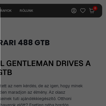
0
VÁNYOK
RÓLUNK
RARI 488 GTB
AL GENTLEMAN DRIVES A
GTB
etett az nem kérdés, de az igen, hogy minek
etlen maradjon az élmény. Az olasz
einek tuti ajándékkiegészítő. Otthoni
haverok előtt? Esetleg néha hordós,