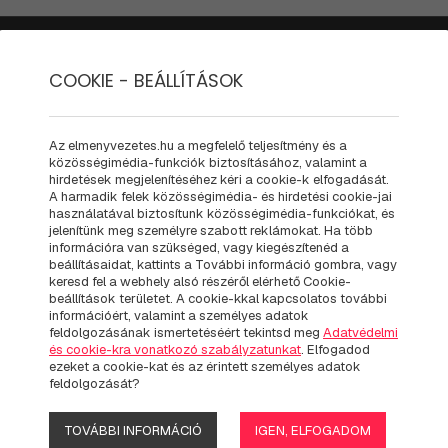
PÁLYÁK
MIT - HOGYAN
AJÁNDÉK KIEGÉSZÍTŐK
UTAL
COOKIE - BEÁLLÍTÁSOK
Ajándék kiegészítők
Pólók
Az elmenyvezetes.hu a megfelelő teljesítmény és a
közösségimédia-funkciók biztosításához, valamint a
AL GENTLEMAN DRIVES A FER
hirdetések megjelenítéséhez kéri a cookie-k elfogadását.
A harmadik felek közösségimédia- és hirdetési cookie-jai
használatával biztosítunk közösségimédia-funkciókat, és
jelenítünk meg személyre szabott reklámokat. Ha több
információra van szükséged, vagy kiegészítenéd a
JUST THE RE
beállításaidat, kattints a További információ gombra, vagy
keresd fel a webhely alsó részéről elérhető Cookie-
FERRARI 488 
beállítások területet. A cookie-kkal kapcsolatos további
információért, valamint a személyes adatok
feldolgozásának ismertetéséért tekintsd meg
Adatvédelmi
és cookie-kra vonatkozó szabályzatunkat
. Elfogadod
Hogy Ferrari sofőrnek szül
ezeket a cookie-kat és az érintett személyes adatok
feldolgozását?
örülne még, hogy felejthet
szupersportautók szerelmes
TOVÁBBI INFORMÁCIÓ
IGEN, ELFOGADOM
pihizősnek? Felvágósnak a 