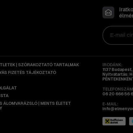
Iratk
élmén
ÖTLETEK | SZÓRAKOZTATÓ TARTALMAK
IRODÁNK:
1137 Budapest, 
ÁS FIZETÉS TÁJÉKOZTATÓ
Nyitvatartás: 
PÉNTEKENKÉNT
OLGÁLAT
TELEFONSZÁM
06 20 666 56 
ISTA
IS ÁLOMVARÁZSLÓ | MENTS ÉLETET
E-MAIL:
Y
info@elmenyv