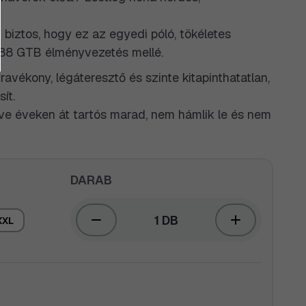
 biztos, hogy ez az egyedi póló, tökéletes
488 GTB élményvezetés mellé.
travékony, légáteresztő és szinte kitapinthatatlan,
ít.
ve éveken át tartós marad, nem hámlik le és nem
DARAB
1 DB
XXL