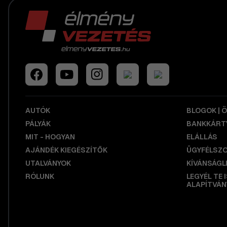
AUTÓK
BLOGOK | 
PÁLYÁK
BANKKÁRTY
MIT - HOGYAN
ELÁLLÁS
AJÁNDÉK KIEGÉSZÍTŐK
ÜGYFÉLSZ
UTALVÁNYOK
KÍVÁNSÁGL
RÓLUNK
LEGYÉL TE 
ALAPÍTVÁN