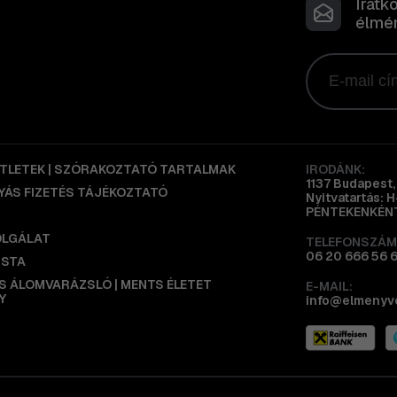
Iratk
élmén
ÖTLETEK | SZÓRAKOZTATÓ TARTALMAK
IRODÁNK:
1137 Budapest, 
ÁS FIZETÉS TÁJÉKOZTATÓ
Nyitvatartás: 
PÉNTEKENKÉNT
OLGÁLAT
TELEFONSZÁM
06 20 666 56 
ISTA
IS ÁLOMVARÁZSLÓ | MENTS ÉLETET
E-MAIL:
Y
info@elmenyv