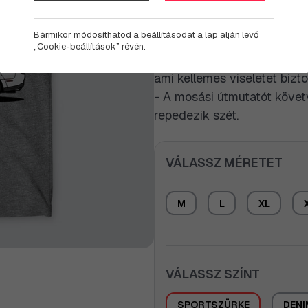
Legyen szó bármelyikről, az
ajándék lehet egy Dodge C
Bármikor módosíthatod a beállításodat a lap alján lévő
„Cookie-beállítások” révén.
- A pólón található minta ul
ami kellemes viseletet biztos
- A mosási útmutatót követ
repedezik szét.
VÁLASSZ MÉRETET
M
L
XL
VÁLASSZ SZÍNT
SPORTSZÜRKE
DENI