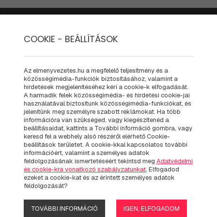
PÁLYÁK
MIT - HOGYAN
AJÁNDÉK KIEGÉSZÍTŐK
UTAL
COOKIE - BEÁLLÍTÁSOK
Ajándék kiegészítők
Pólók
Az elmenyvezetes.hu a megfelelő teljesítmény és a
közösségimédia-funkciók biztosításához, valamint a
L GENTLEMAN DRIVES A DOD
hirdetések megjelenítéséhez kéri a cookie-k elfogadását.
A harmadik felek közösségimédia- és hirdetési cookie-jai
használatával biztosítunk közösségimédia-funkciókat, és
jelenítünk meg személyre szabott reklámokat. Ha több
információra van szükséged, vagy kiegészítenéd a
JUST THE RE
beállításaidat, kattints a További információ gombra, vagy
keresd fel a webhely alsó részéről elérhető Cookie-
DODGE CHAL
beállítások területet. A cookie-kkal kapcsolatos további
információért, valamint a személyes adatok
feldolgozásának ismertetéséért tekintsd meg
Adatvédelmi
és cookie-kra vonatkozó szabályzatunkat
. Elfogadod
Hogy Dodge sofőrnek szület
ezeket a cookie-kat és az érintett személyes adatok
feldolgozását?
örülne még, hogy felejthete
izomautó szerelmeseinek tu
TOVÁBBI INFORMÁCIÓ
IGEN, ELFOGADOM
Felvágósnak a haverok előt