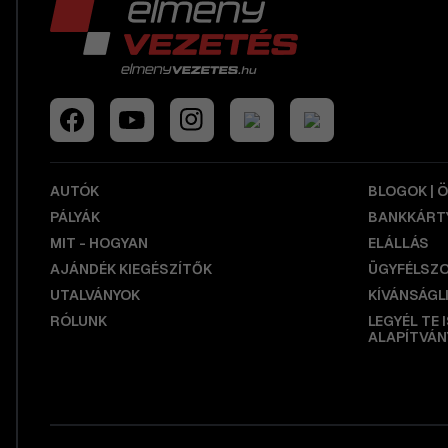
AUTÓK
BLOGOK | 
PÁLYÁK
BANKKÁRTY
MIT - HOGYAN
ELÁLLÁS
AJÁNDÉK KIEGÉSZÍTŐK
ÜGYFÉLSZ
UTALVÁNYOK
KÍVÁNSÁGL
RÓLUNK
LEGYÉL TE 
ALAPÍTVÁN