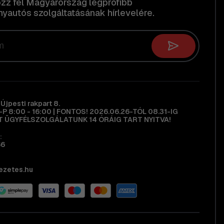
ozz fel Magyarország legprofibb
yautós szolgáltatásának hírlevelére.
Újpesti rakpart 8.
H-P 8:00 - 16:00 | FONTOS! 2026.06.26-TÓL 08.31-IG
 ÜGYFÉLSZOLGÁLATUNK 14 ÓRÁIG TART NYITVA!
:
66
ezetes.hu