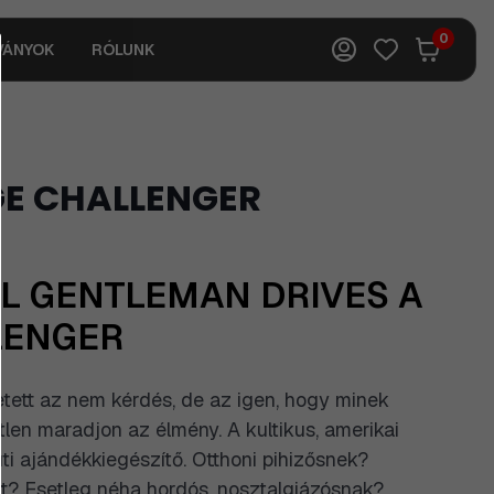
0
VÁNYOK
RÓLUNK
GE CHALLENGER
AL GENTLEMAN DRIVES A
LENGER
ett az nem kérdés, de az igen, hogy minek
tlen maradjon az élmény. A kultikus, amerikai
ti ajándékkiegészítő. Otthoni pihizősnek?
t? Esetleg néha hordós, nosztalgiázósnak?