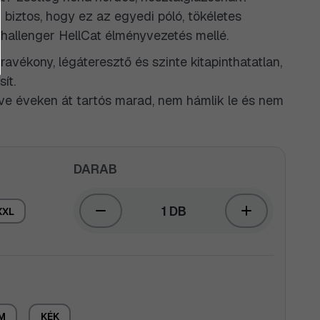
 biztos, hogy ez az egyedi póló, tökéletes
hallenger HellCat élményvezetés mellé.
travékony, légáteresztő és szinte kitapinthatatlan,
ít.
ve éveken át tartós marad, nem hámlik le és nem
DARAB
1 DB
XXL
M
KÉK